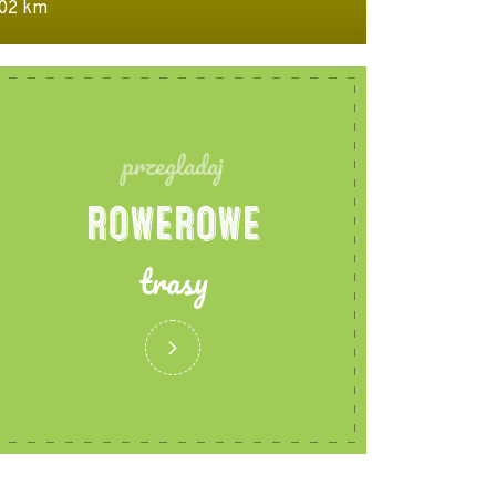
02 km
48.8 km | 3:23
przegladaj
ROWEROWE
trasy