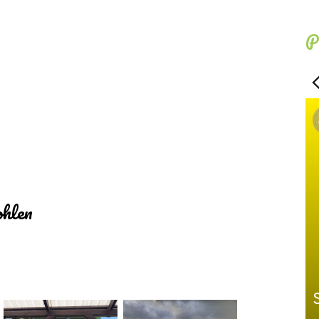
P
ohlen