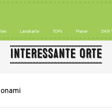
ten
Landkarte
TOPs
Planer
DKR T
Interessante Orte
ionami