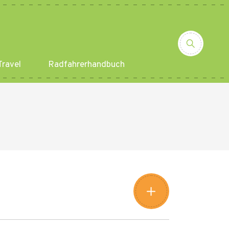
ravel
Radfahrerhandbuch
Leaflet
|
©
Amistad
©
OpenStreetMap
contributors
+
−