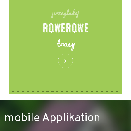
przegladaj
ROWEROWE
trasy
mobile Applikation