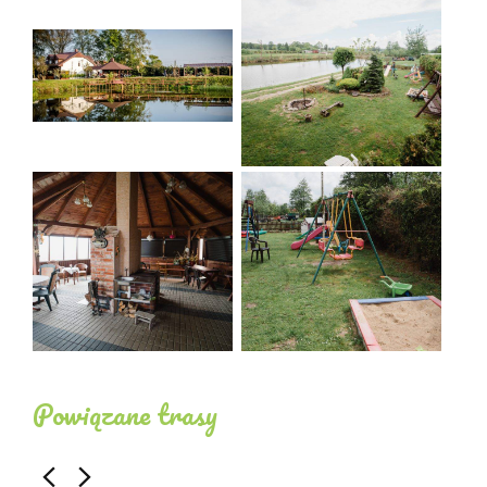
Möglichkeit, lokale ökologische Produkte zu
probieren.
Wir verfügen über vier Zimmer mit jeweils einem
Bad für bis zu 14 Personen. Unsere Zimmer sind
geschmackvoll eingerichtet und verfügen jeweils
über einen Fernseher. Im Erdgeschoss gibt es eine
voll ausgestattete Küche mit Essecke und ein
Zimmer mit Kamin und Bad. Vor dem Haus befindet
sich eine große Terrasse mit einem Tisch, auf der
Sie in aller Ruhe Ihre Mahlzeiten genießen können.
Im ersten Stock gibt es drei Zimmer mit
Badezimmern, einen Flur und einen großen Balkon
Powiązane trasy
mit Tisch. Auf dem Bauernhof ist es auch möglich,
ein Zelt aufzustellen oder Ihren Campingplatz zu