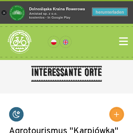
Dolnośląska Kraina Rowerowa
herunterladen
×
Amistad sp. z o.o.
kostenlos - In Google Play
Interessante Orte
Leaflet
|
©
Amistad
©
OpenStreetMap
contributors
Agrotourismus "Karpiówka"