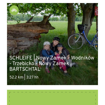
verankern, mit Zugang zu einem Badezimmer.
SCHLEIFE | Nowy Zamek - Wodników
- Trzebicko - Nowy Zamek |
SC
BARTSCHTAL
Ś
52.2 km | 3:27 hh
26