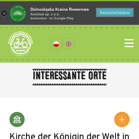
Dolnośląska Kraina Rowerowa
herunterladen
×
Amistad sp. z o.o.
kostenlos - In Google Play
Interessante Orte
Leaflet
|
©
Amistad
©
OpenStreetMap
contributors
Kirche der Königin der Welt in