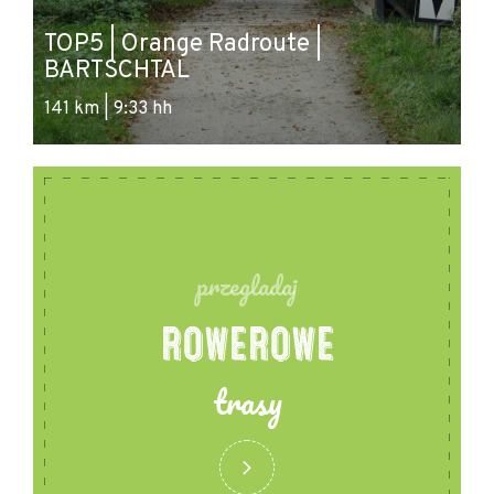
TOP5 | Orange Radroute |
BARTSCHTAL
141 km | 9:33 hh
przegladaj
ROWEROWE
trasy