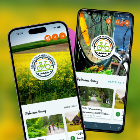
erwähnten Spuren von zwei Holzsärgen in der
Krypta sind also die Überreste ihrer Bestattungen.
Ihre unzersetzten Überreste wurden bei der
Renovierung der Kirche dem zerrissenen Sarg
Caspars hinzugefügt. Bei den jüngsten
Renovierungsarbeiten wurden Fragmente der
Kirchenfundamente freigelegt, wie sie in der Mitte
des 17. Bei den Erdarbeiten wurden zahlreiche
menschliche Überreste aus Gräbern entdeckt, die
bei früheren Renovierungsarbeiten an der Kirche
gestört worden waren.
Quelle: twardogora.pl