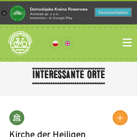
Dolnośląska Kraina Rowerowa
herunterladen
×
Amistad sp. z o.o.
kostenlos - In Google Play
Interessante Orte
Leaflet
|
©
Amistad
©
OpenStreetMap
contributors
Kirche der Heiligen