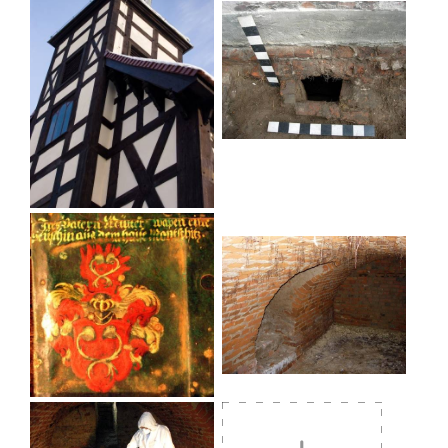
durch die erhaltenen ursprünglichen Elemente der
architektonischen Gestaltung ab. Sie spiegelt eine
besondere Phase in der Entwicklung der
Sakralarchitektur und der Traditionen der Region
wider.
Das Gotteshaus galt als eine tragende Säule des
Polentums, denn bis zum Ende des 19.
Jahrhunderts wurden hier
Nachmittagsgottesdienste in polnischer Sprache
abgehalten, so dass es ein materielles Zeugnis der
Vergangenheit und ein wichtiges Element der
lokalen kulturellen Identität ist.
Als Kunstwerk, das Zeugnis einer vergangenen
Epoche ist und dessen Erhalt im öffentlichen