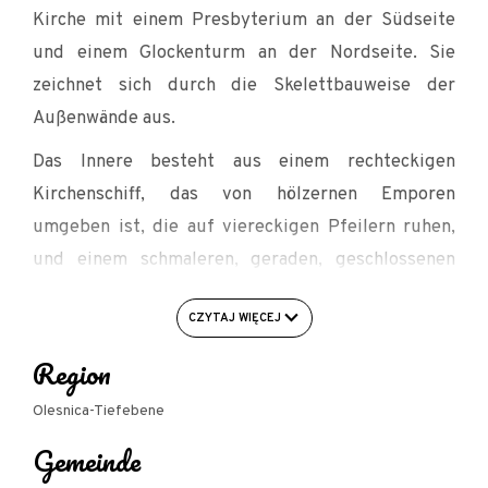
Kirche mit einem Presbyterium an der Südseite
und einem Glockenturm an der Nordseite. Sie
zeichnet sich durch die Skelettbauweise der
Außenwände aus.
Das Innere besteht aus einem rechteckigen
Kirchenschiff, das von hölzernen Emporen
umgeben ist, die auf viereckigen Pfeilern ruhen,
und einem schmaleren, geraden, geschlossenen
Chor mit einer Sakristei im Norden. Der Chor
CZYTAJ WIĘCEJ
wurde zum Kirchenschiff hin mit einem
Regenbogenbogen geöffnet, über dem sich eine
Region
Maskerade befindet.
Olesnica-Tiefebene
Aufgrund ihrer Bauweise gehört die Kirche zu den
Gemeinde
originellen Beispielen der schlesischen