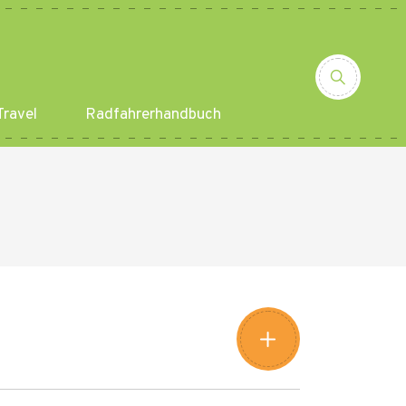
ravel
Radfahrerhandbuch
Leaflet
|
©
Amistad
©
OpenStreetMap
contributors
+
−