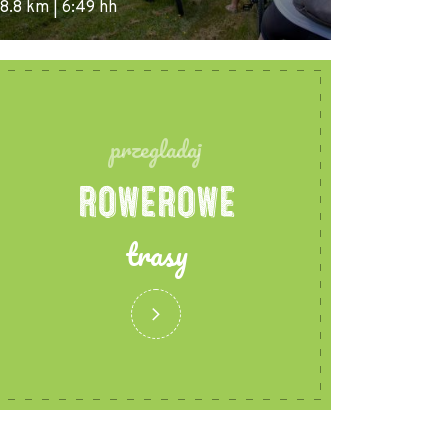
8.8 km | 6:49 hh
58.9 km | 4:27
przegladaj
ROWEROWE
trasy