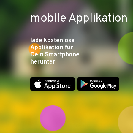
mobile Applikation
lade kostenlose
Applikation für
Dein Smartphone
herunter