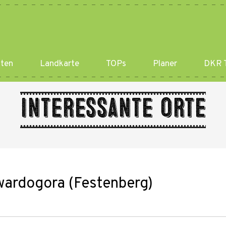
ten
Landkarte
TOPs
Planer
DKR T
Interessante Orte
Twardogora (Festenberg)