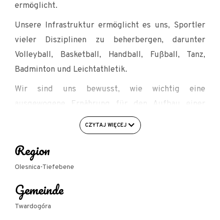
ermöglicht.
Unsere Infrastruktur ermöglicht es uns, Sportler
vieler Disziplinen zu beherbergen, darunter
Volleyball, Basketball, Handball, Fußball, Tanz,
Badminton und Leichtathletik.
Wir sind uns bewusst, wie wichtig eine
ausgewogene Ernährung für den Aufbau einer
sportlichen Form ist, und bemühen uns daher, die
CZYTAJ WIĘCEJ
aktuellen Erwartungen zu erfüllen. Wir legen die
Region
Art der Mahlzeiten und den Zeitpunkt ihrer
Einnahme mit jedem Kunden individuell fest und
Olesnica-Tiefebene
sind in dieser Hinsicht flexibel. Wir sind uns
Gemeinde
bewusst, dass spezielle Diätwünsche oft eine
wesentliche Voraussetzung auf dem Weg zum
Twardogóra