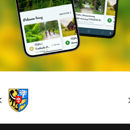
Das Sport- und Erholungszentrum der Gemeinde
verfügt über weitere Einrichtungen, darunter:
* Tennisplätze mit drei Ebenen und Flutlicht, mit
Ziegelbelag,
* ein Freibad mit Attraktionen (Geysire, Rutschen),
das durch Sonnenkollektoren beheizt wird und
saisonal geöffnet ist,
* eine Kunsteisbahn, die saisonal geöffnet ist
(wenn die Außentemperatur unter +5 °C liegt),
* Gemeinschaftsraum mit einer großen Grünfläche,
wo man grillen, ein Lagerfeuer machen,
Beachvolleyball spielen kann,