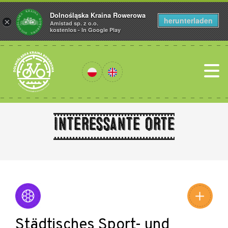
Dolnośląska Kraina Rowerowa
herunterladen
×
Amistad sp. z o.o.
kostenlos - In Google Play
Interessante Orte
Leaflet
|
©
Amistad
©
OpenStreetMap
contributors
Städtisches Sport- und