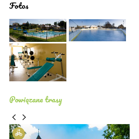
sportlichen Erfolg sind. Alle Einrichtungen,
Fotos
einschließlich der Unterkünfte, die die
Infrastruktur für Sportcamps ausmachen, bilden
ein zusammenhängendes Ganzes.
Außerdem gibt es zahlreiche Fahrrad- (wir haben
einen Fahrradverleih) und Wanderwege, die durch
die grüne, hügelige Landschaft führen und es
Ihnen ermöglichen, Ihr Training für jede sportliche
Disziplin zu optimieren.
Bei einer Trainingseinheit geht es nicht nur um
Powiązane trasy
körperliche Anstrengung, sondern oft auch um die
Organisation eines Vortrags, einer Besprechung
des Trainingsfortschritts. Wir verfügen über einen
Entspannungsraum mit einem großen Fernseher
für Computerpräsentationen. Unsere Gäste haben