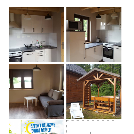
Kühlschrank, Gasherd, Geschirrspüler, Bad -
Dusche, WC, Balkon, Terrasse mit Gartengrill.
Volleyballplatz
Gartengrill aus Stein, Möglichkeit zum
Anzünden eines Feuers gegen Aufpreis.
Kinderspielplatz mit Sandkasten, Rutsche
und Trampolin.
Möglichkeit, Kanus zu mieten, wir
organisieren Kanufahrten auf dem Fluss
Barycz.
Parkplatz