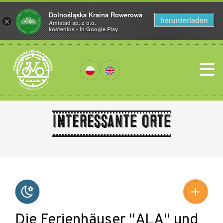
Dolnośląska Kraina Rowerowa
herunterladen
×
Amistad sp. z o.o.
kostenlos - In Google Play
Interessante Orte
Leaflet
|
©
Amistad
©
OpenStreetMap
contributors
Die Ferienhäuser "ALA" und