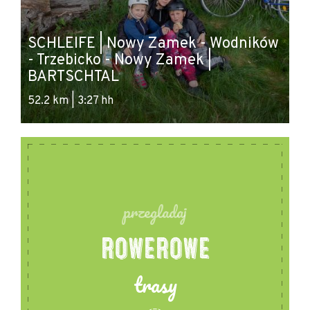
SCHLEIFE | Nowy Zamek - Wodników
- Trzebicko - Nowy Zamek |
SC
BARTSCHTAL
Ś
52.2 km | 3:27 hh
26
przegladaj
ROWEROWE
trasy