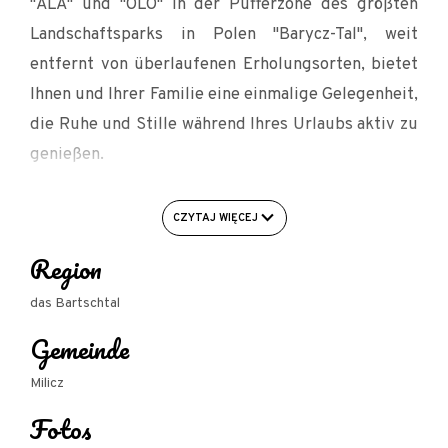
"ALA" und "OLO" in der Pufferzone des größten
Landschaftsparks in Polen "Barycz-Tal", weit
entfernt von überlaufenen Erholungsorten, bietet
Ihnen und Ihrer Familie eine einmalige Gelegenheit,
die Ruhe und Stille während Ihres Urlaubs aktiv zu
genießen.
Die Erholungshäuser "ALA" und "OLO" sind nicht
nur ein Ferienhaus, sondern viele zusätzliche
CZYTAJ WIĘCEJ
Attraktionen:
Region
Ein Fachwerkhaus, das sich an einem abgelegenen
das Bartschtal
Ort in der Nähe der Wälder im Barycz-Tal befindet
Gemeinde
und bis zu 8-10 Personen beherbergen kann (2
Schlafzimmer - 4 Betten, Wohnzimmer - Sat-TV,
Milicz
kostenloses Internet, Ecksofa - Schlafmöglichkeit,
Fotos
Küchenzeile - Mikrowelle, Wasserkocher,