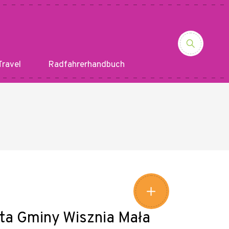
ravel
Radfahrerhandbuch
Leaflet
|
©
Amistad
©
OpenStreetMap
contributors
+
−
ta Gminy Wisznia Mała