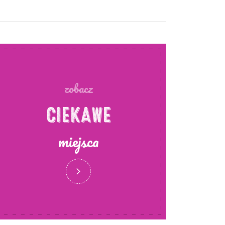
zobacz
CIEKAWE
miejsca