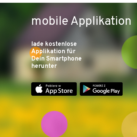
mobile Applikation
lade kostenlose
Applikation für
Dein Smartphone
herunter