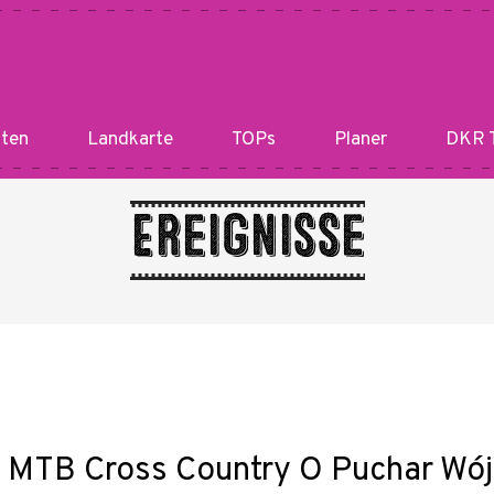
ten
Landkarte
TOPs
Planer
DKR T
Ereignisse
 MTB Cross Country O Puchar Wój