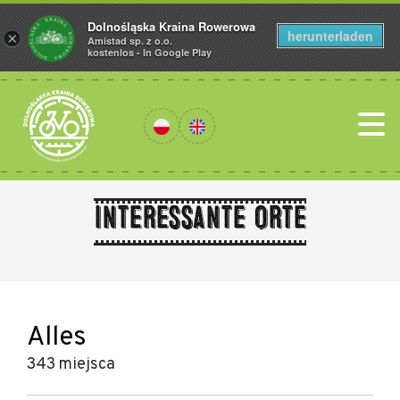
Dolnośląska Kraina Rowerowa
herunterladen
×
Amistad sp. z o.o.
kostenlos - In Google Play
Interessante Orte
Alles
343 miejsca