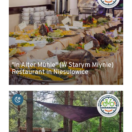
"In Alter Mühle" (W Starym Młynie)
Restaurant in Niesulowice
Leaflet
|
© Amistad
© OpenStreetMap contributors