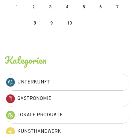
1
2
3
4
5
6
7
8
9
10
Kategorien
UNTERKUNFT
GASTRONOMIE
LOKALE PRODUKTE
KUNSTHANDWERK