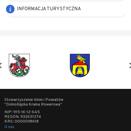
INFORMACJA TURYSTYCZNA
Stowarzyszenie Gmin i Powiatów
"Dolnośląska Kraina Rowerowa"
NIP: 915-16-12-645
REGON: 932651374
KRS: 0000098618
O nas