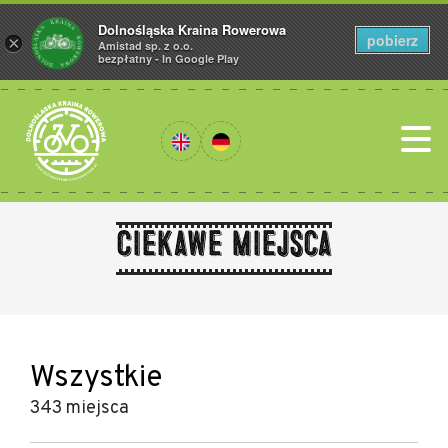
Dolnośląska Kraina Rowerowa
pobierz
×
Amistad sp. z o.o.
bezpłatny - In Google Play
Ciekawe miejsca
Wszystkie
343 miejsca