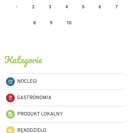
1
2
3
4
5
6
7
8
9
10
Kategorie
NOCLEGI
GASTRONOMIA
PRODUKT LOKALNY
RĘKODZIEŁO