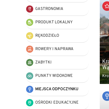
+
GASTRONOMIA
−
PRODUKT LOKALNY
RĘKODZIEŁO
ROWERY I NAPRAWA
Kr
ZABYTKI
Wą
PUNKTY WIDOKOWE
Kro
MIEJSCA ODPOCZYNKU
OŚRODKI EDUKACYJNE