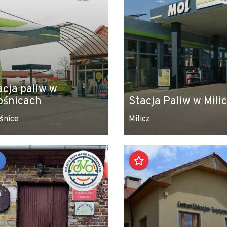
acja paliw w
ośnicach
Stacja Paliw w Mili
śnice
Milicz