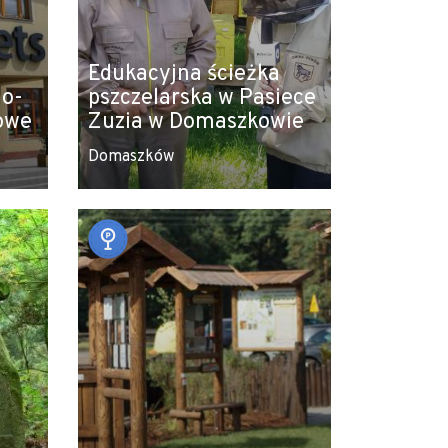
Edukacyjna ścieżka
no-
pszczelarska w Pasiece
owe
Zuzia w Domaszkowie
Domaszków