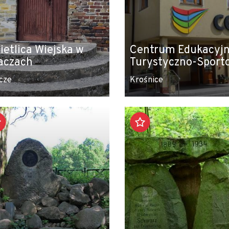
ietlica Wiejska w
Centrum Edukacyj
aczach
Turystyczno-Sport
cze
Krośnice