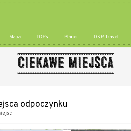
Mapa
TOPy
Planer
DKR Travel
Ciekawe miejsca
ejsca odpoczynku
iejsc