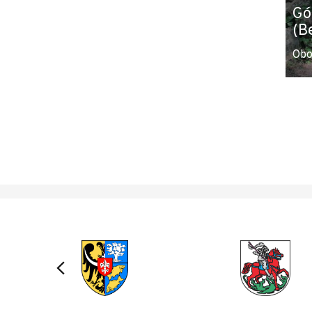
Gó
(B
Obo