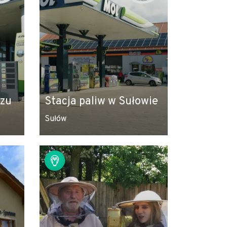
czu
Stacja paliw w Sułowie
Sułów
Leaflet
|
© Amistad
© OpenStreetMap contributors