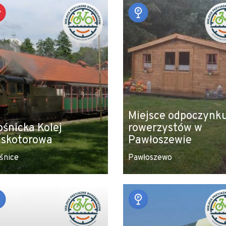
Miejsce odpoczynk
ośnicka Kolej
rowerzystów w
skotorowa
Pawłoszewie
śnice
Pawłoszewo