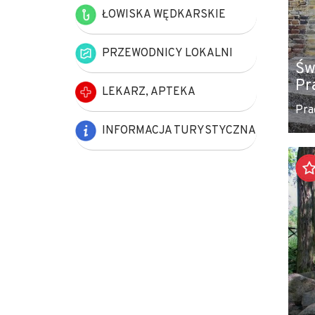
ŁOWISKA WĘDKARSKIE
PRZEWODNICY LOKALNI
Św
Pr
LEKARZ, APTEKA
Pra
INFORMACJA TURYSTYCZNA