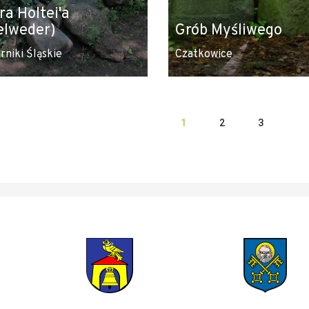
ra Holtei'a
elweder)
Grób Myśliwego
rniki Śląskie
Czatkowice
1
2
3