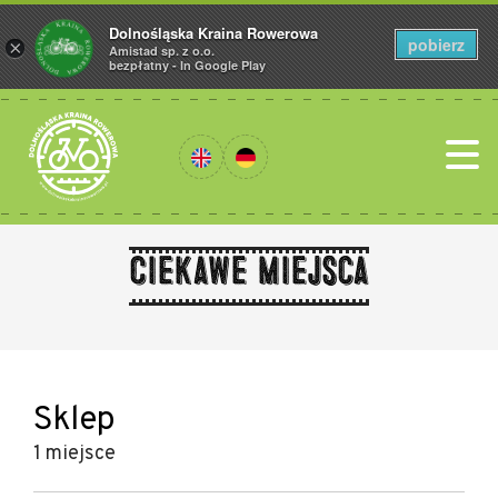
Dolnośląska Kraina Rowerowa
pobierz
×
Amistad sp. z o.o.
bezpłatny - In Google Play
Ciekawe miejsca
Sklep
1 miejsce