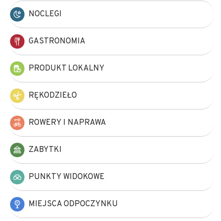
NOCLEGI
GASTRONOMIA
PRODUKT LOKALNY
RĘKODZIEŁO
ROWERY I NAPRAWA
Leaflet
|
© Amistad
© OpenStreetMap contributors
ZABYTKI
PUNKTY WIDOKOWE
MIEJSCA ODPOCZYNKU