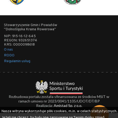
Stowarzyszenie Gmin i Powiatów
"Dolnośląska Kraina Rowerowa"
NIP: 915-16-12-645
REGON: 932651374
KRS: 0000098618
O nas
RODO
Regulamin usług
Rozbudowa portalu została sfinansowana ze środków MSiT w
ramach umowy nr 2023/0041/1105/UDOT/DT/BP
Realizacja:
Amistad Sp. z o.o.
Nasza witryna wykorzystuje pliki cookies, m.in. w celach statystycznych.
Jeżeli nie chcesz, by były one zapisywane na Twoim dysku zmień