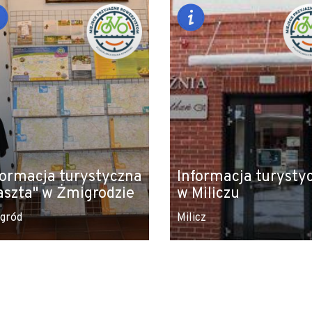
formacja turystyczna
Informacja turysty
aszta" w Żmigrodzie
w Miliczu
gród
Milicz