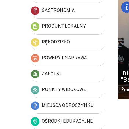
+
GASTRONOMIA
−
PRODUKT LOKALNY
RĘKODZIEŁO
ROWERY I NAPRAWA
In
ZABYTKI
"B
PUNKTY WIDOKOWE
Żmi
MIEJSCA ODPOCZYNKU
OŚRODKI EDUKACYJNE