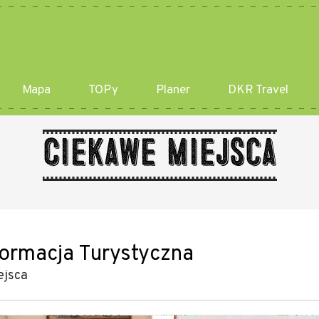
Mapa
TOPy
Planer
DKR Travel
Ciekawe miejsca
formacja Turystyczna
ejsca