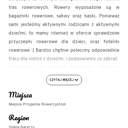
tras rowerowych. Rowery wyposażone są w
bagażniki rowerowe, sakwy oraz kaski. Ponieważ
sami jesteśmy aktywnymi rodzicami z aktywnymi
dziećmi, to mamy również w ofercie sprawdzone
przyczepki rowerowe dla dzieci, oraz foteliki
rowerowe :) Bardzo chętnie polecimy odpowiednie
trasy dla rodzin z dziećmi, i podpowiemy co zabrać.
Zapraszamy na naszego facebooka, gdzie na
bieżąco zamieszczamy opisy tras rowerowych w
CZYTAJ WIĘCEJ
Dolinie Baryczy.
Miejsca
Udogodnienia:
Miejsce Przyjazne Rowerzystom
Region
- Rowery elektryczne dla dzieci 10-12 lat
- Przyczepki rowerowe 1 i 2 osobowe również w
Dolina Baryczy