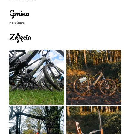
wersji umożliwiającej dziecku aktywne
Gmina
pedałowanie
Krośnice
- Przyczepka rowerowa dla psów
Zdjęcia
- Możliwość indywidualnego dopasowania siodełka
- Płatność kartą, gotówką oraz kryptowalutami
- Dowóz rowerów do klienta
- Na miejscu parking, toaleta oraz atrakcje dla
dzieci: zagroda osiołków i plac zabaw.