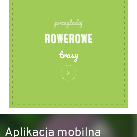
przegladaj
ROWEROWE
trasy
Aplikacja mobilna