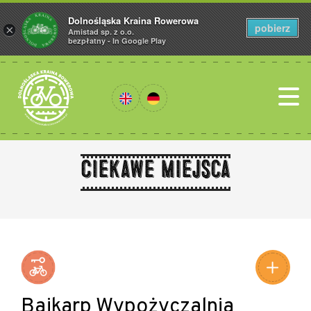
Dolnośląska Kraina Rowerowa
pobierz
×
Amistad sp. z o.o.
bezpłatny - In Google Play
Ciekawe miejsca
Leaflet
|
©
Amistad
©
OpenStreetMap
contributors
Bajkarp Wypożyczalnia