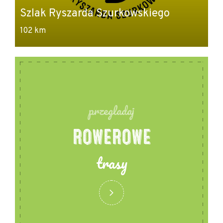
Szlak Ryszarda Szurkowskiego
102 km
przegladaj
ROWEROWE
trasy