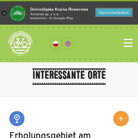
Dolnośląska Kraina Rowerowa
herunterladen
×
Amistad sp. z o.o.
kostenlos - In Google Play
Interessante Orte
Leaflet
|
©
Amistad
©
OpenStreetMap
contributors
Erholungsgebiet am