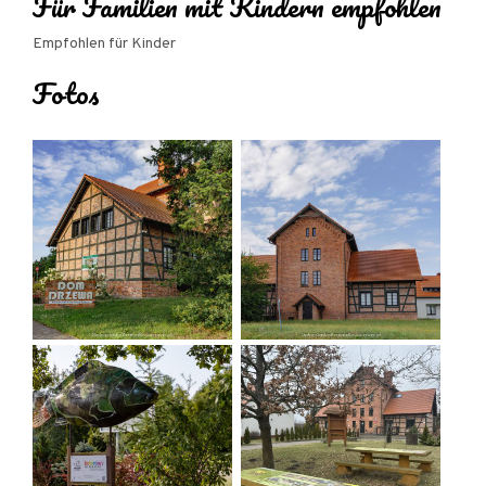
Für Familien mit Kindern empfohlen
Auto abstellen und von hier aus eine Tour durch
das Gebiet unternehmen.
Empfohlen für Kinder
Fotos