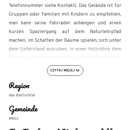
Telefonnummer siehe Kontakt). Das Gelände ist für
Gruppen oder Familien mit Kindern zu empfehlen,
man kann seine Fahrräder anhängen und einen
kurzen Spaziergang auf dem Naturlehrpfad
machen, im Schatten der Bäume spielen, sich unter
dem Unterstand ausruhen, in einer Holzröhre dem
Rauschen der Bäume lauschen, um den Geräuschen
der Natur zu lauschen.
CZYTAJ WIĘCEJ
Die Toiletten befinden sich im Gebäude des
Region
"Baumhauses" und stehen werktags von 07:00 bis
15:00 Uhr zur Verfügung. Am Wochenende und an
das Bartschtal
Feiertagen ist die Anlage geschlossen, aber die
Gemeinde
Umgebung ist zugänglich. Am Wochenende können
Milicz
Sie auch den angrenzenden Parkplatz nutzen, Ihr