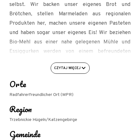
selbst. Wir backen unser eigenes Brot und
Brötchen, stellen Marmeladen aus regionalen
Produkten her, machen unsere eigenen Pasteten
und haben sogar unser eigenes Eis! Wir beziehen
Bio-Mehl aus einer nahe gelegenen Mühle und
Essiggurken werden von einem befreundeten
Bauernhof geliefert. Wir haben eine eigene
CZYTAJ WIĘCEJ
Räucherkammer und eine Backstube mit Holzofen.
Wir bauen Kräuter und Gemüse an. Wir legen
Orte
großen Wert auf die Qualität unserer Gerichte,
Radfahrerfreundlicher Ort (MPR)
denn wir wollen Sie gesund und lecker ernähren.
Region
Unser Ziel ist es, traditionelle polnische Gerichte
zu kreieren, aber mit einem modernen Twist. So
Trzebnickie Hügeln/Katzengebirge
können Sie Geschmacksrichtungen
Gemeinde
wiederentdecken, die Sie bereits zu kennen