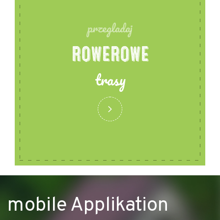
przegladaj
ROWEROWE
trasy
mobile Applikation