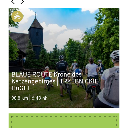
BLAUE ROUTE Krone des
Katzengebirges | TRZEBNICKIE
S
HüGEL
K
98.8 km | 6:49 hh
62