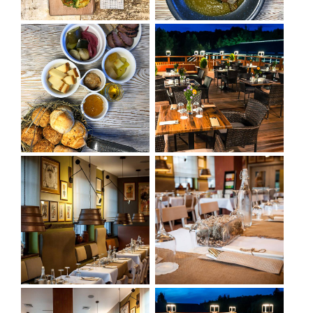
EINRICHTUNGEN FÜR RADFAHRER:
- Abschließbare Garage/Fahrradschuppen
- Fahrradständer
- Hochdruckreiniger
ANDERE EINRICHTUNGEN:
- Wir akzeptieren Euro-Zahlungen
- Wir akzeptieren die Zahlung mit Karte
- Wir sprechen Deutsch
- Wir sprechen Englisch
- Kostenloser Internetzugang