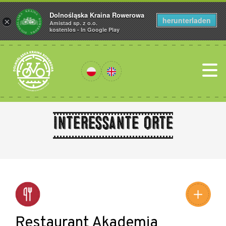
Dolnośląska Kraina Rowerowa
herunterladen
×
Amistad sp. z o.o.
kostenlos - In Google Play
Interessante Orte
Leaflet
|
©
Amistad
©
OpenStreetMap
contributors
Restaurant Akademia