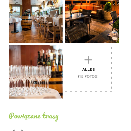
- Klimatisierung
- Rauchverbot im gesamten Gebäude
- Bankschließfach
- TV/Sat
- Dienstleistungen für Unternehmen (Fotokopien,
Fax, Konferenzen)
- Zugänglich für behinderte Personen
ALLES
(15 FOTOS)
- Angebot für Familien mit Kindern
- Kostenloses Informationsmaterial über die
Region
Powiązane trasy
- Kostenpflichtige Publikationen über die Region
- Verkauf von regionalen Souvenirs