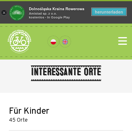
Dolnośląska Kraina Rowerowa
herunterladen
×
Amistad sp. z o.o.
kostenlos - In Google Play
Interessante Orte
Für Kinder
45 Orte