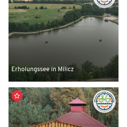
Erholungssee in Milicz
Leaflet
|
© Amistad
© OpenStreetMap contributors