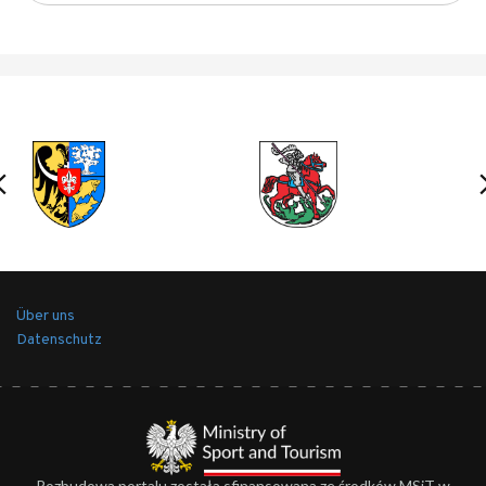
Über uns
Datenschutz
Rozbudowa portalu została sfinansowana ze środków MSiT w