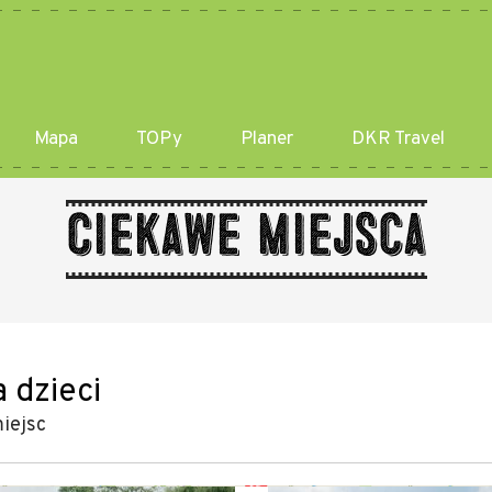
Mapa
TOPy
Planer
DKR Travel
Ciekawe miejsca
a dzieci
iejsc