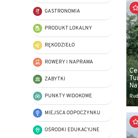
+
GASTRONOMIA
−
PRODUKT LOKALNY
RĘKODZIEŁO
ROWERY I NAPRAWA
Ce
Tu
ZABYTKI
Na
PUNKTY WIDOKOWE
Rud
MIEJSCA ODPOCZYNKU
OŚRODKI EDUKACYJNE