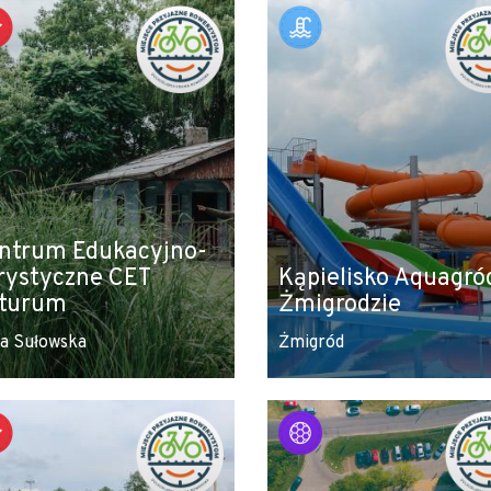
ntrum Edukacyjno-
rystyczne CET
Kąpielisko Aquagró
turum
Żmigrodzie
a Sułowska
Żmigród