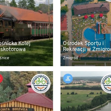
ośnicka Kolej
Ośrodek Sportu i
skotorowa
Rekreacji w Żmigro
śnice
Żmigród