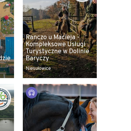
Ranczo u Macieja -
Kompleksowe Usługi
Turystyczne w Dolinie
dzie
Baryczy
Niesułowice
Leaflet
|
© Amistad
© OpenStreetMap contributors