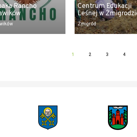
paka Rancho
Centrum Edukacji
awików
Leśnej w Żmigrodzi
wików
Żmigród
1
2
3
4