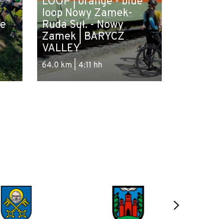
LOOP | orange - blue
loop Nowy Zamek-
ie
Ruda Suł. - Nowy
Zamek | BARYCZ
VALLEY
64.0 km | 4:11 hh