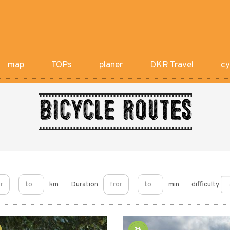
map
TOPs
planer
DKR Travel
cy
Bicycle routes
km
Duration
min
difficulty