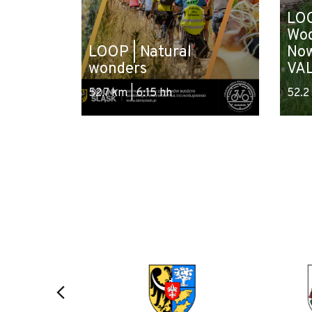
LOO
Wod
LOOP | Natural
No
wonders
VA
52.7 km | 6:15 hh
52.2