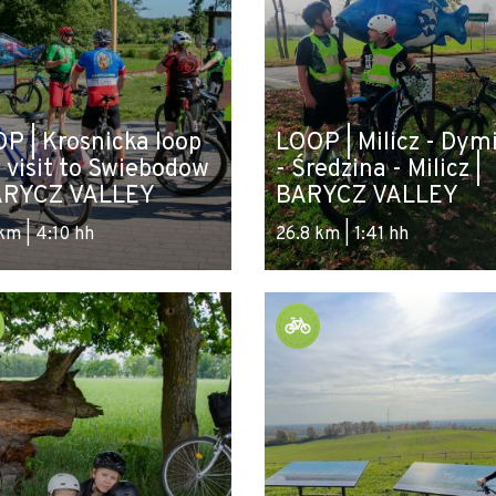
P | Krosnicka loop
LOOP | Milicz - Dym
 visit to Swiebodow
- Średzina - Milicz |
ARYCZ VALLEY
BARYCZ VALLEY
km | 4:10 hh
26.8 km | 1:41 hh