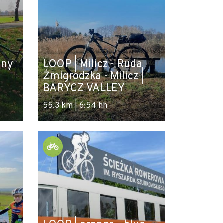
iny
LOOP | Milicz - Ruda
Żmigrodzka - Milicz |
BARYCZ VALLEY
55.3 km | 6:54 hh