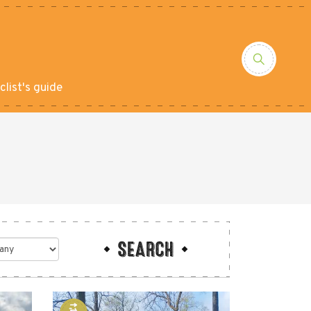
clist's guide
SEARCH