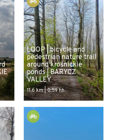
LOOP | bicycle and
pedestrian nature trail
rd
around krośnickie
KIE
ponds | BARYCZ
VALLEY
11.6 km | 0:59 hh