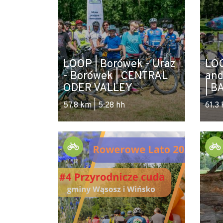
LOOP | Borówek - Uraz
LOO
- Borówek | CENTRAL
and
ODER VALLEY
| B
57.8 km | 5:28 hh
61.3 