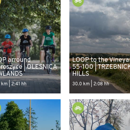
P arround
LOOP to the Vineya
roszyce | OLESNICA
55-100 | TRZEBNIC
WLANDS
HILLS
 km | 2:41 hh
30.0 km | 2:08 hh