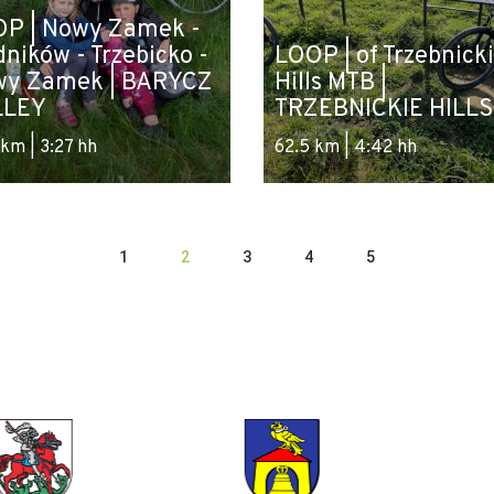
P | Nowy Zamek -
ników - Trzebicko -
LOOP | of Trzebnick
wy Zamek | BARYCZ
Hills MTB |
LLEY
TRZEBNICKIE HILLS
 km | 3:27 hh
62.5 km | 4:42 hh
1
2
3
4
5