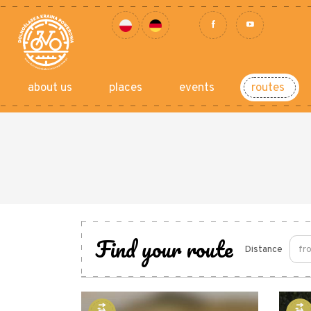
about us
places
events
routes
Find your route
Distance