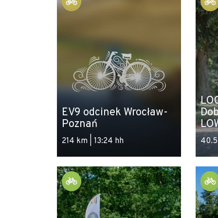
LOO
EV9 odcinek Wrocław-
Dob
Poznań
LO
214 km | 13:24 hh
40.5