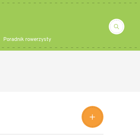
Poradnik rowerzysty
Leaflet
|
©
Amistad
©
OpenStreetMap
contributors
+
−