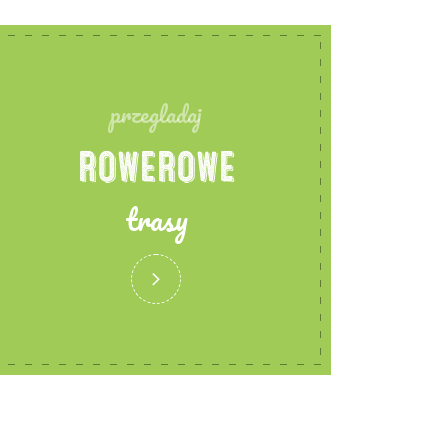
przegladaj
ROWEROWE
trasy