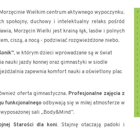
Morzęcinie Wielkim centrum aktywnego wypoczynku.
ch spokojny, duchowy i intelektualny relaks pośród
wia, Morzęcin Wielki jest krainą łąk, lasów i polnych
zem, ciszą, a nocą - podziwiać rozgwieżdżone niebo.
Konik”
, w którym dzieci wprowadzane są w świat
a nauki jazdy konnej oraz gimnastyki w siodle
ujeżdżalnia zapewnia komfort nauki a oświetlony plac
ównież oferta gimnastyczna.
Profesjonalne zajęcia z
ngu funkcjonalnego
odbywają się w miłej atmosferze w
i wyposażonej sali „Body&Mind”.
jnej Starości dla koni
.
Stajnię otaczają padoki i