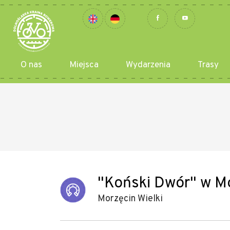
O nas
Miejsca
Wydarzenia
Trasy
"Koński Dwór" w Mo
Morzęcin Wielki