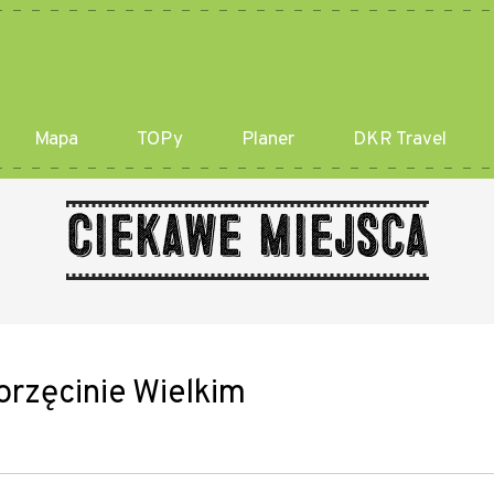
Mapa
TOPy
Planer
DKR Travel
Ciekawe miejsca
rzęcinie Wielkim