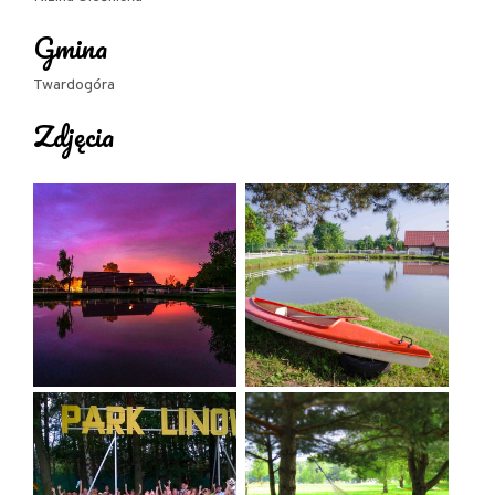
namiotowego.
Gmina
DOMEK ALBERTO
Twardogóra
Drewniany dwupoziomowy domek całoroczny
Zdjęcia
złożony z pięciu pomieszczeń.
Na parterze znajdują się dwa pokoje dwuosobowe z
pojedynczymi łóżkami, salon z wyposażonym
aneksem kuchennym oraz łazienka. Na piętrze
dostępna jest sypialnia dla 4 osób.
Wyposażenie:
sztućce oraz naczynia
komplet garnków
czajnik elektryczny
stolik