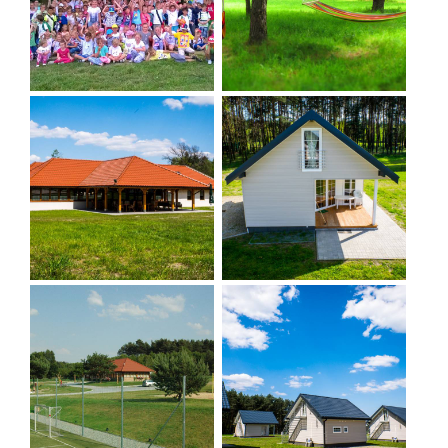
narożnik
lodówka
suszarka na ubrania
komplety pościeli
8 łóżek jednoosobowych
narożnik dwuosobowy
szafki
łazienka z prysznicem
toaleta
DOMEK HOLENDERSKI
Każdy z domków składa się z:
– sypialni z podwójnym łóżkiem
– sypialni z dwoma pojedynczymi łóżkami
– pokoju dziennego (dodatkowe dwa miejsca