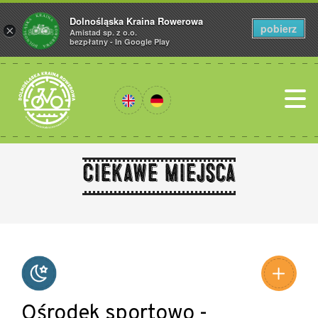
Dolnośląska Kraina Rowerowa
pobierz
×
Amistad sp. z o.o.
bezpłatny - In Google Play
Ciekawe miejsca
Leaflet
|
©
Amistad
©
OpenStreetMap
contributors
Ośrodek sportowo -