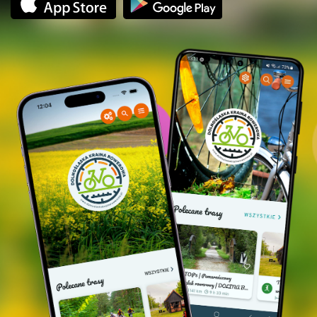
- Zamykany garaż/szopa na rowery
- Przechowalnia bagażu
- Podjazdy dla rowerów
INNE UDOGODNIENIA:
- Zniżki: na terenie campusu akceptujemy
Kartę
Dużej Rodziny
.
- Akceptujemy płatności Euro
- Bezpłatny dostęp do Internetu
- Akceptujemy płatność kartą
- Klimatyzacja