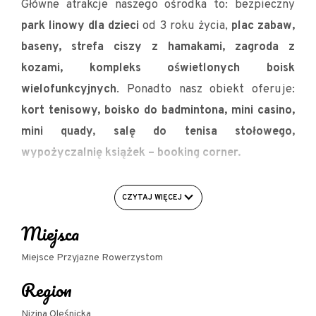
Główne atrakcje naszego ośrodka to: bezpieczny
park linowy dla dzieci
od 3 roku życia,
plac zabaw,
baseny, strefa ciszy z hamakami, zagroda z
kozami, kompleks oświetlonych boisk
wielofunkcyjnych
. Ponadto nasz obiekt oferuje:
kort tenisowy, boisko do badmintona, mini casino,
mini quady, salę do tenisa stołowego,
wypożyczalnię książek – booking corner.
Na obiekcie funkcjonuje
restauracja Made In Napoli
CZYTAJ WIĘCEJ
z kuchnią włosko-polską. Dodatkowo istnieje
możliwość organizacji imprez okolicznościowych
Miejsca
oraz firmowych w namiocie o powierzchni 300 m/2.
Miejsce Przyjazne Rowerzystom
Na terenie Campusu Domasławice mają Państwo
Region
możliwość skorzystania z
dwupoziomowych
domków Alberto, domków holenderskich lub pola
Nizina Oleśnicka