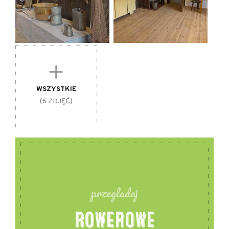
WSZYSTKIE
(6 ZDJĘĆ)
przegladaj
ROWEROWE