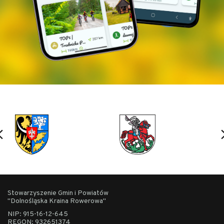
Stowarzyszenie Gmin i Powiatów
"Dolnośląska Kraina Rowerowa"
NIP: 915-16-12-645
REGON: 932651374