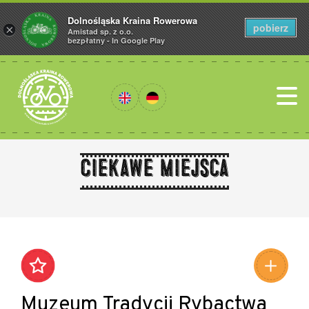
Dolnośląska Kraina Rowerowa
pobierz
×
Amistad sp. z o.o.
bezpłatny - In Google Play
Ciekawe miejsca
Leaflet
|
©
Amistad
©
OpenStreetMap
contributors
Muzeum Tradycji Rybactwa