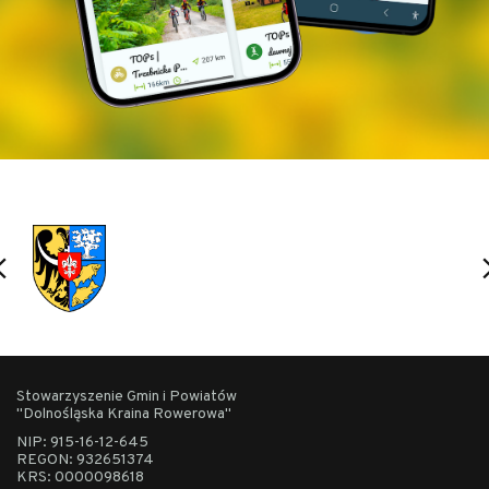
Stowarzyszenie Gmin i Powiatów
"Dolnośląska Kraina Rowerowa"
NIP: 915-16-12-645
REGON: 932651374
KRS: 0000098618