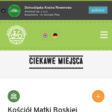
Dolnośląska Kraina Rowerowa
pobierz
×
Amistad sp. z o.o.
bezpłatny - In Google Play
Ciekawe miejsca
Leaflet
|
©
Amistad
©
OpenStreetMap
contributors
Kościół Matki Boskiej