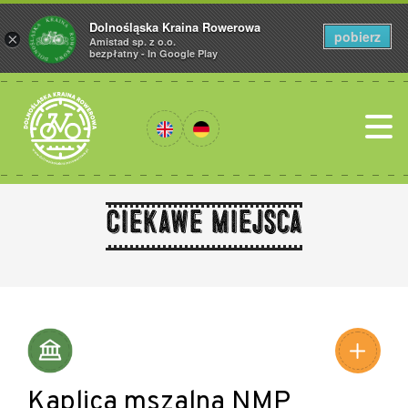
Dolnośląska Kraina Rowerowa
pobierz
×
Amistad sp. z o.o.
bezpłatny - In Google Play
Ciekawe miejsca
Leaflet
|
©
Amistad
©
OpenStreetMap
contributors
Kaplica mszalna NMP