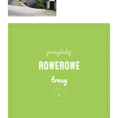
przegladaj
ROWEROWE
trasy