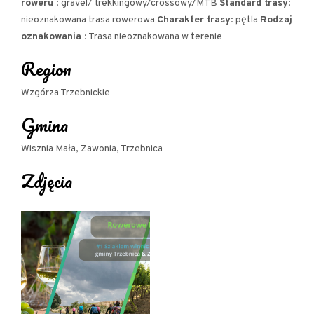
roweru
: gravel/ trekkingowy/crossowy/MTB
Standard trasy
:
internetowej)
nieoznakowana trasa rowerowa
Charakter trasy
: pętla
Rodzaj
oznakowania
: Trasa nieoznakowana w terenie
Region
Trasa została opracowana w ramach projektu Rowerowe Lato w
Wzgórza Trzebnickie
#DKR, dofinansowanego ze środków budżetu samorządu
Gmina
województwa dolnośląskiego
Wisznia Mała, Zawonia, Trzebnica
Zdjęcia