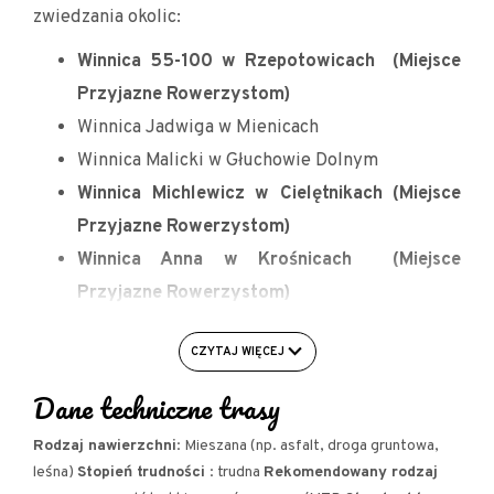
zwiedzania okolic:
Winnica 55-100 w Rzepotowicach (Miejsce
Przyjazne Rowerzystom)
Winnica Jadwiga w Mienicach
Winnica Malicki w Głuchowie Dolnym
Winnica Michlewicz w Cielętnikach (Miejsce
Przyjazne Rowerzystom)
Winnica Anna w Krośnicach (Miejsce
Przyjazne Rowerzystom)
Winnica Zakrzewo w Zakrzewie (Miejsce
CZYTAJ WIĘCEJ
Przyjazne Rowerzystom)
Dane techniczne trasy
Jeśli jesteś zainteresowany przejechaniem trasy
samodzielnie, możesz pobrać plik gpx spod mapki
Rodzaj nawierzchni
: Mieszana (np. asfalt, droga gruntowa,
(możliwość pobrania jedynie ze strony
leśna)
Stopień trudności
: trudna
Rekomendowany rodzaj