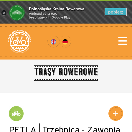
Dolnośląska Kraina Rowerowa
pobierz
×
Amistad sp. z o.o.
bezpłatny - In Google Play
Trasy rowerowe
PĘTLA | Trzebnica - Zawonia