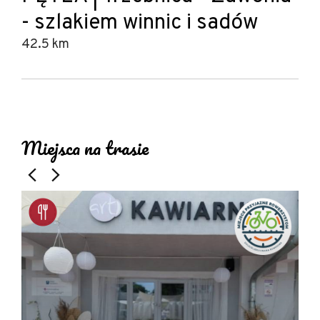
- szlakiem winnic i sadów
42.5 km
Leaflet
|
© Amistad
© OpenStreetMap contributors
+
Miejsca na trasie
−