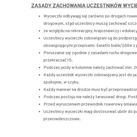
ZASADY ZACHOWANIA UCZESTNIKÓW WYCIE
Wycieczki odbywają się zarówno po drogach rowe
drogowym, stąd uczestnicy muszą zachować szcze
ze względu na rekreacyjny, krajoznawczy i edukac
Uczestnicy wycieczki zobowiązani są do podporz
obowiązującymi przepisami: światło białe/żółte z
Poruszanie się zgodnie z zasadami ruchu drogowe
przekraczać 15.
Podczas jazdy w kolumnie należy zachować min. 
Każdy uczestnik wycieczki zobowiązany jest do j
spokojnie, w szyku.
Każdy manewr na drodze musi być przeprowadzony
Podczas postoju nie należy tarasować drogi. Posto
Przed wyruszeniem przewodnik rowerowy omawia t
Uczestnicy wycieczki mają dostosować ubiór do p
przeciwdeszczowe.