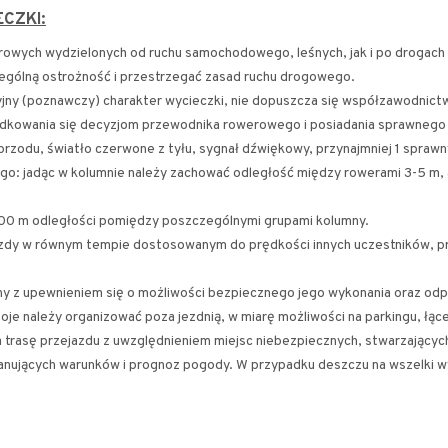
CZKI:
rowych wydzielonych od ruchu samochodowego, leśnych, jak i po drogach
gólną ostrożność i przestrzegać zasad ruchu drogowego.
yjny (poznawczy) charakter wycieczki, nie dopuszcza się współzawodnict
ądkowania się decyzjom przewodnika rowerowego i posiadania sprawnego
 przodu, światło czerwone z tyłu, sygnał dźwiękowy, przynajmniej 1 spraw
go: jadąc w kolumnie należy zachować odległość między rowerami 3-5 m, a
200 m odległości pomiędzy poszczególnymi grupami kolumny.
azdy w równym tempie dostosowanym do prędkości innych uczestników, prz
 z upewnieniem się o możliwości bezpiecznego jego wykonania oraz odp
je należy organizować poza jezdnią, w miarę możliwości na parkingu, łące 
rasę przejazdu z uwzględnieniem miejsc niebezpiecznych, stwarzających
anujących warunków i prognoz pogody. W przypadku deszczu na wszelki wy