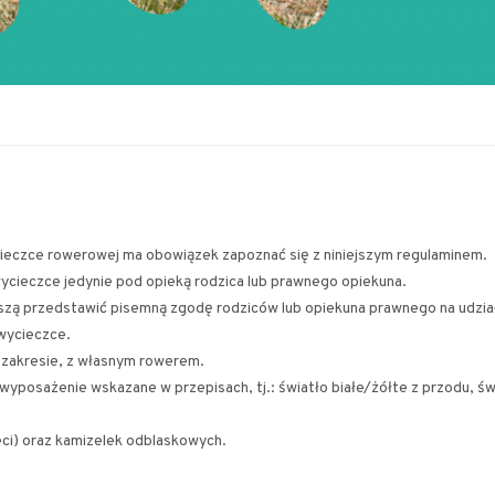
ieczce rowerowej ma obowiązek zapoznać się z niniejszym regulaminem.
wycieczce jedynie pod opieką rodzica lub prawnego opiekuna.
szą przedstawić pisemną zgodę rodziców lub opiekuna prawnego na udzia
wycieczce.
 zakresie, z własnym rowerem.
posażenie wskazane w przepisach, tj.: światło białe/żółte z przodu, świ
eci) oraz kamizelek odblaskowych.