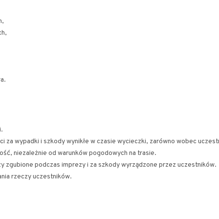
h,
ch,
a.
.
i za wypadki i szkody wynikłe w czasie wycieczki, zarówno wobec uczestni
ność, niezależnie od warunków pogodowych na trasie.
czy zgubione podczas imprezy i za szkody wyrządzone przez uczestników.
nia rzeczy uczestników.