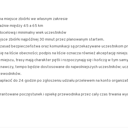
na miejsce zbiórki we własnym zakresie
ważnie między 45 a 65 km
docelową i minimalny wiek uczestników
ejsce zbiórki najpóźniej 30 minut przez planowanym startem.
i zasad bezpieczeństwa oraz komunikacji są przekazywane uczestnikom prz
ę na liście obecności; podpis na liście oznacza również akceptację niniej
miejscu, trasy mają charakter pętli i rozpoczynają się i kończą w tym sa
znawczy, tempo będzie dostosowane do najwolniejszych uczestników; ucze
rzewodników.
zapłacić do 24 godzin po zgłoszeniu udziału przelewem na konto organizat
rantowane poczęstunek i opiekę przewodnika przez cały czas trwania wyc