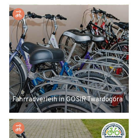
+
−
Fahrradverleih in GOSiR Twardogóra