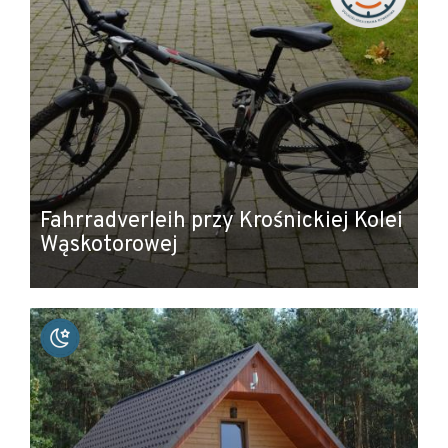
Fahrradverleih przy Krośnickiej Kolei
Wąskotorowej
Leaflet
|
© Amistad
© OpenStreetMap contributors