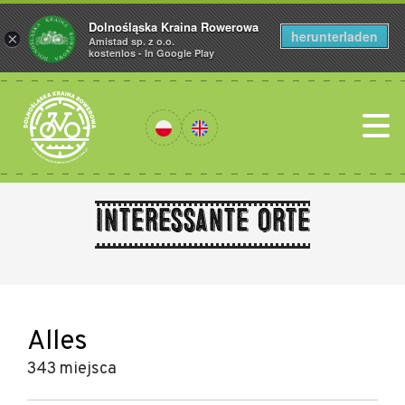
Dolnośląska Kraina Rowerowa
herunterladen
×
Amistad sp. z o.o.
kostenlos - In Google Play
Interessante Orte
Alles
343 miejsca