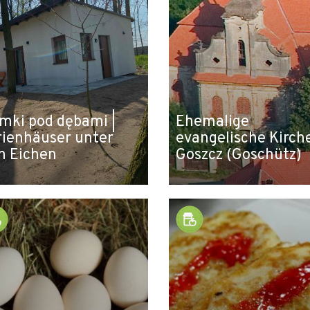
mki pod dębami |
Ehemalige
rienhäuser unter
evangelische Kirche
n Eichen
Goszcz (Goschütz)