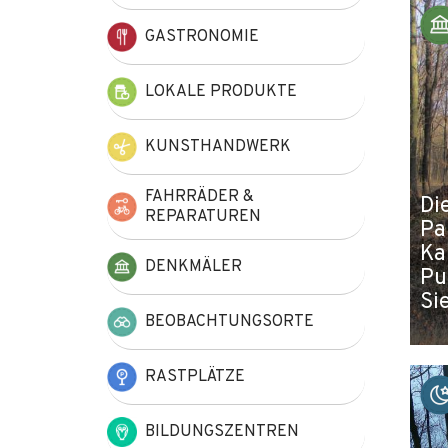
+
GASTRONOMIE
−
LOKALE PRODUKTE
KUNSTHANDWERK
FAHRRÄDER &
Di
REPARATUREN
Pa
Ka
DENKMÄLER
Pu
Si
BEOBACHTUNGSORTE
RASTPLÄTZE
BILDUNGSZENTREN