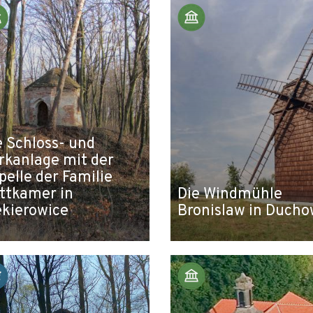
e Schloss- und
rkanlage mit der
pelle der Familie
ttkamer in
Die Windmühle
ekierowice
Bronislaw in Duch