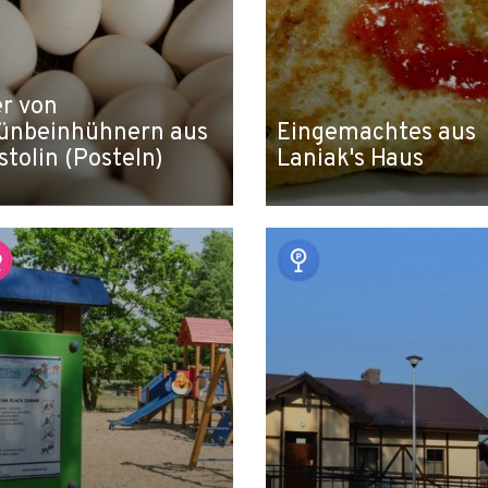
er von
ünbeinhühnern aus
Eingemachtes aus
stolin (Posteln)
Laniak's Haus