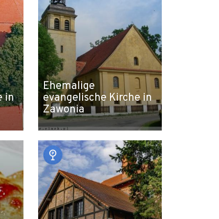
Ehemalige
 in
evangelische Kirche in
Zawonia
Leaflet
|
© Amistad
© OpenStreetMap contributors