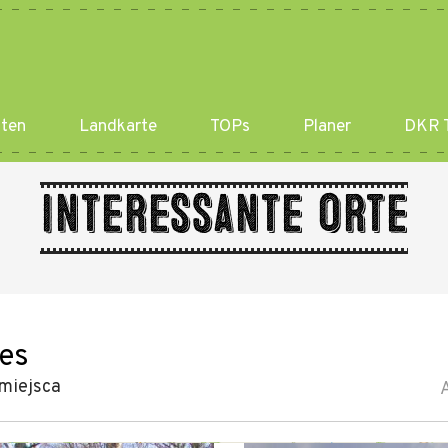
ten
Landkarte
TOPs
Planer
DKR T
Interessante Orte
les
miejsca