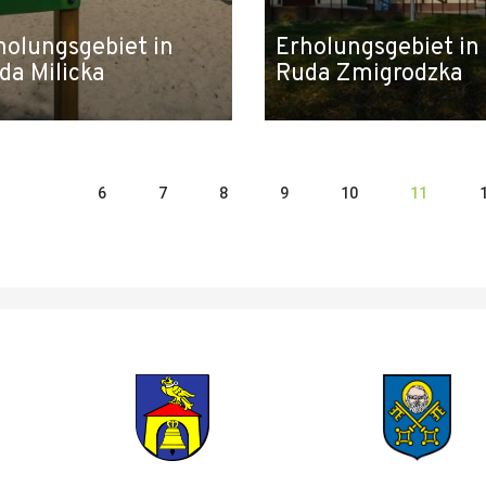
holungsgebiet in
Erholungsgebiet in
da Milicka
Ruda Zmigrodzka
6
7
8
9
10
11