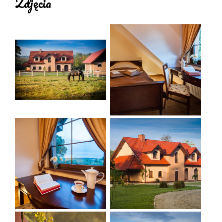
Zdjęcia
- części zamienne lub lista serwisów
- możliwość wysuszenia mokrych ubrań
- nieodpłatne przechowywanie bagażu
- dostępne narzędzia do prostych napraw
- dostęp do aneksu kuchennego
- pełnowartościowe śniadania dla rowerzystów
- oferta lunch pakietów
- odpłatne wypożyczanie rowerów
- informacja o wycieczkach
- organizacja wycieczek
- transport bagażu i rowerów