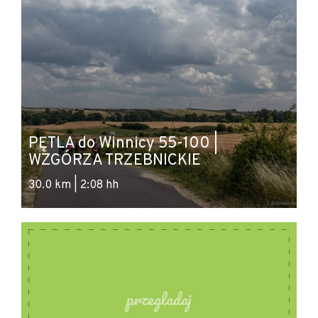
PĘTLA do Winnicy 55-100 |
P
WZGÓRZA TRZEBNICKIE
T
30.0 km | 2:08 hh
62
przegladaj