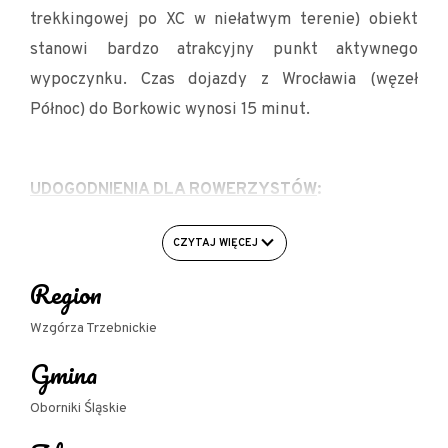
trekkingowej po XC w niełatwym terenie) obiekt
stanowi bardzo atrakcyjny punkt aktywnego
wypoczynku. Czas dojazdy z Wrocławia (węzeł
Północ) do Borkowic wynosi 15 minut.
UDOGODNIENIA DLA ROWERZYSTÓW
:
- stojak na rowery
CZYTAJ WIĘCEJ
- myjka ciśnieniowa
Region
- ładowanie rowerów elektrycznych
Wzgórza Trzebnickie
- nocleg na 1 dobę
Gmina
- bezpieczny, nieodpłatny parking rowerowy
Oborniki Śląskie
- bezpieczne przechowanie rowerów