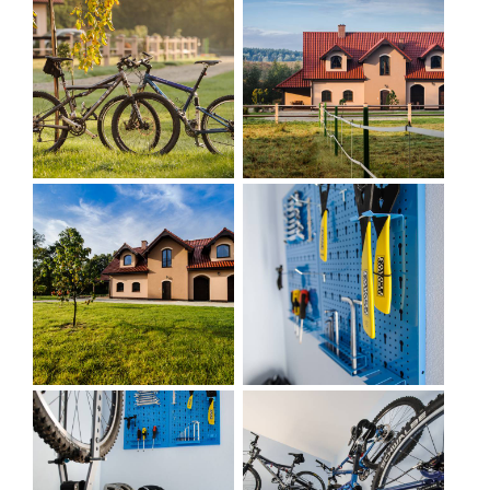
INNE UDOGODNIENIA:
- możliwość płatności Euro
- mówimy po angielsku, niemiecku i rosyjsku
- parking dla aut na dłużej niż 24 h
- bezpłatny dostęp do internetu/ wifi
- zakaz palenia
- TV/sat
- bezpłatne materiały informacyjne
- sprzedaż wydawnictw turystycznych
- pośrednictwo w rezerwacji noclegu