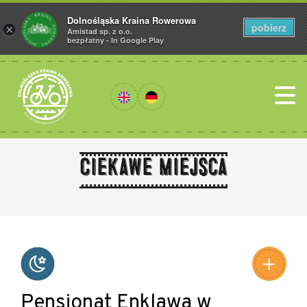
Dolnośląska Kraina Rowerowa
pobierz
×
Amistad sp. z o.o.
bezpłatny - In Google Play
Ciekawe miejsca
Leaflet
|
©
Amistad
©
OpenStreetMap
contributors
Pensjonat Enklawa w