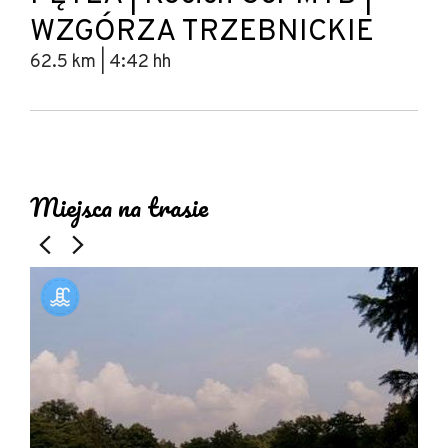
WZGÓRZA TRZEBNICKIE
62.5 km | 4:42 hh
Leaflet
|
© Amistad
© OpenStreetMap contributors
+
Miejsca na trasie
−