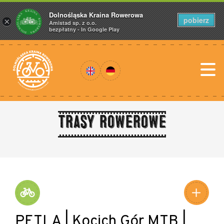
Dolnośląska Kraina Rowerowa
pobierz
×
Amistad sp. z o.o.
bezpłatny - In Google Play
Trasy rowerowe
PĘTLA | Kocich Gór MTB |