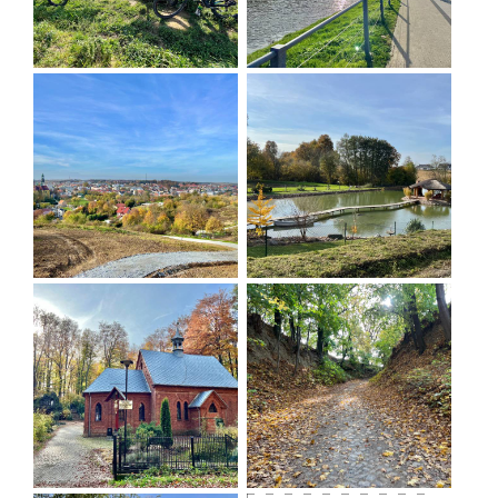
często długie podjazdy jest trudna i polecana
wyłącznie osobom o bardzo dobrej kondycji.
Idealnym rowerem na trasę jest MTB. Wysiłek na
trasie rekompensują widoki, np. ze Wzgórza
Holtei'a (tzw. Grzybek) w Obornikach Śląskich, z
Prababki (bardzo długi podjazd w okolicach
Skotnik) czy panorama ze Wzgórza Wiszniak pod
Piotrkowiczkami. Dodatkową atrakcją są ciekawe
miejsca, gdzie można się doskonale zregenerować i
wypocząć, zarówno w trakcie, jak i po wyprawie, np.
Akademia Kuraszków (restauracja slow food z
produktami lokalnymi, Winnica 55-100 w
Rzepotowicach, kompleks rekreacyjny Miłocin w
Pierwoszowie).