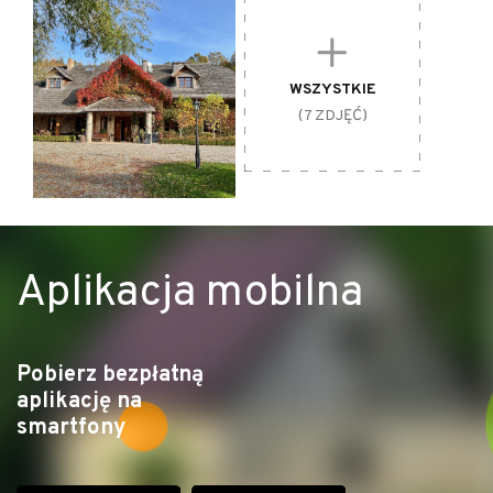
WSZYSTKIE
(7 ZDJĘĆ)
Aplikacja mobilna
Pobierz bezpłatną
aplikację na
Akademia Kuraszków - restauracja, hotel, stadnina koni, fot. arch. pryw.
smartfony
CO WARTO ZOBACZYĆ: