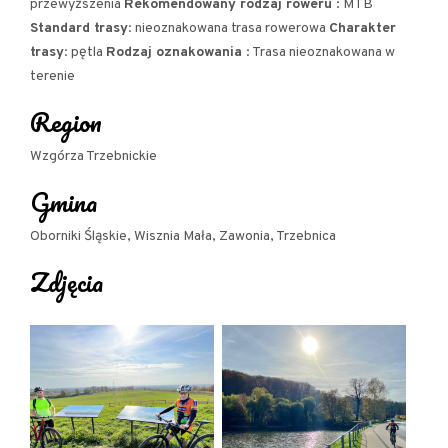
przewyższenia
Rekomendowany rodzaj roweru
: MTB
Standard trasy
: nieoznakowana trasa rowerowa
Charakter
trasy
: pętla
Rodzaj oznakowania
: Trasa nieoznakowana w
terenie
Wzgórze Wiszniak (246 m n.p.m.), fot. arch. pryw.
Region
Wzgórza Trzebnickie
Gmina
Oborniki Śląskie, Wisznia Mała, Zawonia, Trzebnica
Proponowany przebieg jest zmodyfikowaną
Zdjęcia
propozycją Trzebnickiej Pętli Rowerowej. Z
oryginalnego przebiegu TPR wyjęte zostały
odcinki, które biegną obecnie zbyt ruchliwymi
drogami i dodane ciekawe miejsca, warte
odwiedzenia. Trasa wiedzie przez najpiękniejsze
tereny Wzgórz Trzebnickich i ze względu na liczne,