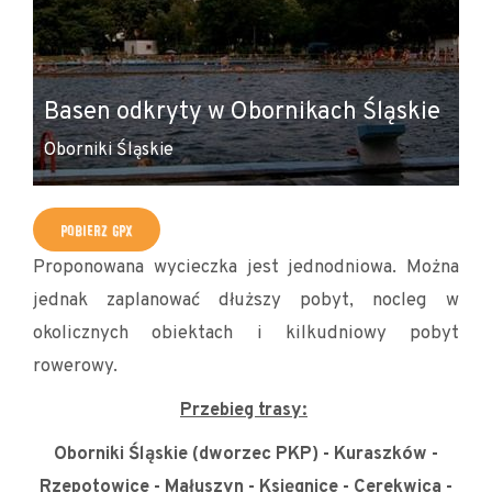
W
Basen odkryty w Obornikach Śląskie
O
Oborniki Śląskie
Ob
POBIERZ GPX
Proponowana wycieczka jest jednodniowa. Można
jednak zaplanować dłuższy pobyt, nocleg w
okolicznych obiektach i kilkudniowy pobyt
rowerowy.
Przebieg trasy:
Oborniki Śląskie (dworzec PKP) - Kuraszków -
Rzepotowice - Małuszyn - Księgnice - Cerekwica -