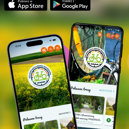
Oborniki Śląskie |
Wzgórze Hotlei'a (Grzybek),
zabudowa miejska (uzdrowiskowa)
Kuraszków
|
Akademia Kuraszków restauracja,
papugarnia, stadnina koni - Miejsce Przyjazne
Rowerzystom
Rzepotowice
|
Winnica 55-100 Rzepotowice
(degustacja - umów telefonicznie, nr 730 706 690) -
Miejsce Przyjazne Rowerzystom
Marcinowo
|
Małe Muzeum ludowe "U Kowalskich"
Cerekwica
|
pałac rodziny Kissling
Radłów |
wzniesienie Prababka (222 m n.p.m.),
podjazd pomiędzy Radłowem a Skotonikami, ok 2
km