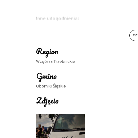
Inne udogodnienia:
- Możliwość płatności w Euro
CZ
- Mówimy po angielsku
Region
- Mówimy po niemiecku
Wzgórza Trzebnickie
Gmina
Oborniki Śląskie
Zdjęcia