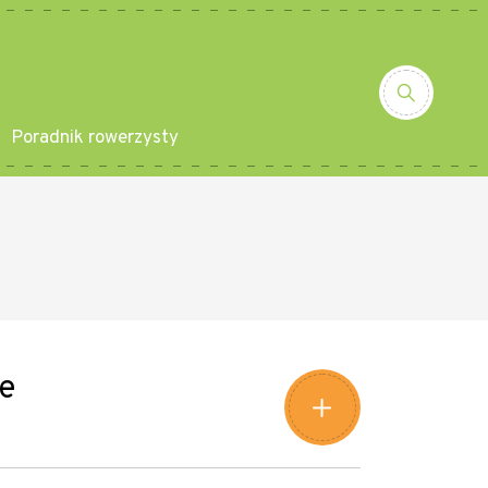
Poradnik rowerzysty
Leaflet
|
©
Amistad
©
OpenStreetMap
contributors
+
ie
−