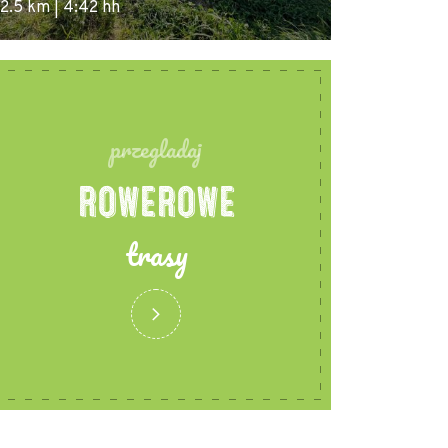
2.5 km | 4:42 hh
33.7 km | 2:52
przegladaj
ROWEROWE
trasy