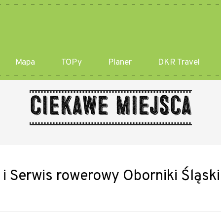
Mapa
TOPy
Planer
DKR Travel
Ciekawe miejsca
 i Serwis rowerowy Oborniki Śląsk