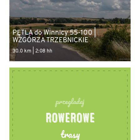
- mówimy po angielsku
- obiekt przystosowany dla osób
niepełnosprawnych
PĘTLA do Winnicy 55-100 |
P
- możliwość bezpiecznego przechowania bagażu
WZGÓRZA TRZEBNICKIE
T
- dostęp do internetu
30.0 km | 2:08 hh
62
- miejsce przyjazne dla rodzin z dziećmi
- miejsce przyjazne dla psów
przegladaj
ROWEROWE
trasy