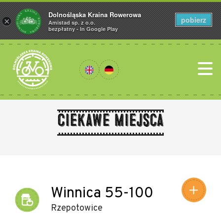
Dolnośląska Kraina Rowerowa
pobierz
×
Amistad sp. z o.o.
bezpłatny - In Google Play
Ciekawe miejsca
Leaflet
|
©
Amistad
©
OpenStreetMap
contributors
Winnica 55-100
Rzepotowice