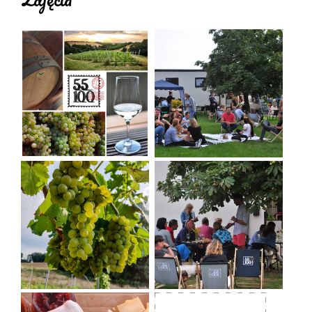
Dolnośląski Certyfikat Zielonej Doliny Żywności i
Zdrowia przyznawany produktom lokalnym
najwyższej jakości. Winnica jest miejscem
przyjaznym rowerzystom oraz zwierzętom.
W naszej ofercie mamy wina tj. Muscaris, Solaris,
Cuvée, Regent oraz przetwory z borówki
amerykańskiej czy jagody. Przetwory dostępne są
wyłącznie na miejscu, a wina można nabyć w winnicy
lub zamówić ich dostawę pod wskazany adres.
Winnica 55-100 to miejsce, które połączyło ludzi z
pasją do tworzenia dobrego wina. Przesłanie jest
proste, nasza nazwa to kod pocztowy miejsca, w
którym działamy i uprawiamy winorośl. Winnica
położona jest na północ od Wrocławia na Wzgórzach