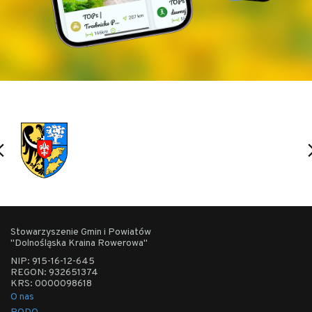
Stowarzyszenie Gmin i Powiatów
"Dolnośląska Kraina Rowerowa"
NIP: 915-16-12-645
REGON: 932651374
KRS: 0000098618
O nas