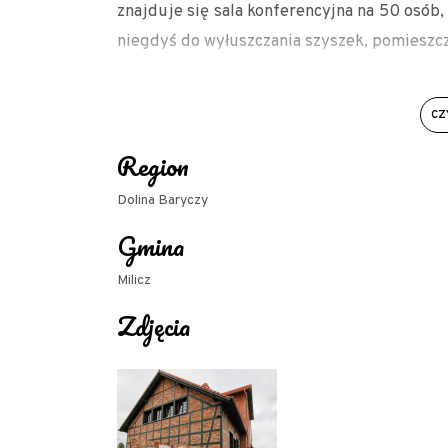
znajduje się sala konferencyjna na 50 osób,
niegdyś do wyłuszczania szyszek, pomieszcz
Zajęcia prowadzone przez leśników-e
zapraszamy do zgłaszania się do Nadleśn
CZ
Przyrodniczej "Dom Drzewa" Wałkowa 5, 56
Region
186 324
Dolina Baryczy
Gmina
Milicz
Zdjęcia