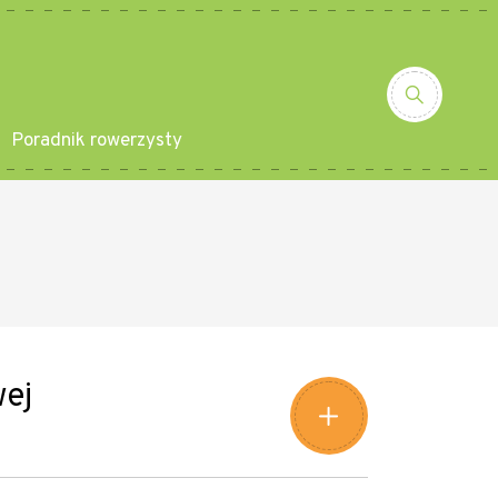
Poradnik rowerzysty
Leaflet
|
©
Amistad
©
OpenStreetMap
contributors
+
wej
−