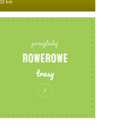
02 km
48.8 km | 3:23
przegladaj
ROWEROWE
trasy