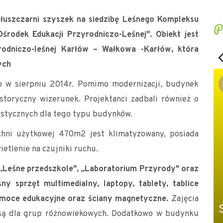
uszczarni szyszek na siedzibę Leśnego Kompleksu
P
rodek Edukacji Przyrodniczo-Leśnej". Obiekt jest
rodniczo-leśnej Karłów – Wałkowa -Karłów, która
ych
o w sierpniu 2014r. Pomimo modernizacji, budynek
storyczny wizerunek. Projektanci zadbali również o
rystycznych dla tego typu budynków.
chni użytkowej 470m2 jest klimatyzowany, posiada
etlenie na czujniki ruchu.
„Leśne przedszkole", „Laboratorium Przyrody" oraz
 sprzęt multimedialny, laptopy, tablety, tablice
moce edukacyjne oraz ściany magnetyczne.
Zajęcia
 są dla grup różnowiekowych. Dodatkowo w budynku