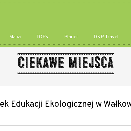
Mapa
TOPy
Planer
DKR Travel
Ciekawe miejsca
k Edukacji Ekologicznej w Wałko