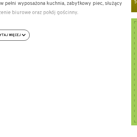
1
 w pełni wyposażona kuchnia, zabytkowy piec, służący
enie biurowe oraz pokój gościnny.
dukatorów są bezpłatne. Wszystkich chętnych
ictwa Milicz lub bezpośrednio do Ośrodka Edukacji
YTAJ WIĘCEJ
-300 Milicz, tel. +48 71 38 43 410, tel. kom. 515