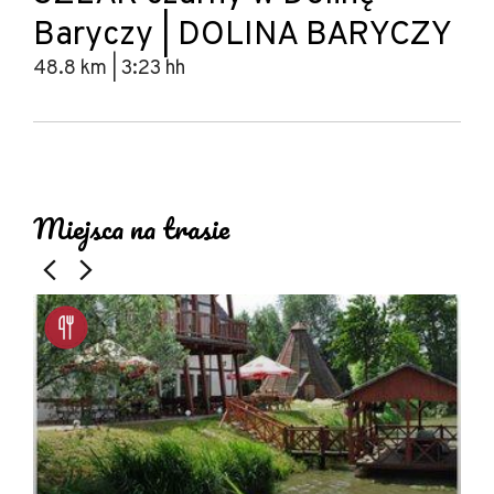
Baryczy | DOLINA BARYCZY
48.8 km | 3:23 hh
Leaflet
|
© Amistad
© OpenStreetMap contributors
+
Miejsca na trasie
−