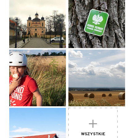
Podobne budynki znajdują się w Cieszkowie i Marchwicach.
CO WARTO ZOBACZYĆ:
Jutrosin
- rynek z ratuszem, kościół św. Krzyża
Jeziora
- warto pojechać 1 km w kierunku wsi, gdzie
znajduje się ludowy, wielofiguratywny krzyż
drewniany z ok. 1850 r., wykonany przez Franiszka
Nowaka z Raszew.
WSZYSTKIE