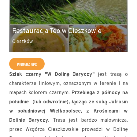
K
Restauracja Teo w Cieszkowie
M
Cieszków
Ci
POBIERZ GPX
Szlak czarny "W Dolinę Baryczy"
jest trasą o
charakterze liniowym, oznaczonym w terenie i na
mapach kolorem czarnym.
Przebiega z północy na
południe (lub odwrotnie), łącząc ze sobą Jutrosin
w południowej Wielkopolsce, z Krośnicami w
Dolinie Baryczy.
Trasa jest bardzo malownicza,
przez Wzgórza Cieszkowskie prowadzi w Dolinę