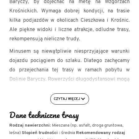
Baryczy, by dojechać na metę na Wzgórzach
Krośnickich. Wymaga dobrej kondycji, na trasie
kilka podjazdów w okolicach Cieszkowa i Krośnic.
Ale piękne widoki i liczne atrakcje, odludne trasy,
rekompensują nieliczne trudy.
Minusem są niewątpliwie niesprzyjające warunki
dojazdu pociągiem do szlaku. Dlatego zachęcamy
do przejechania tej trasy w ramach pobytu w
Dolinie Baryczy. Rowerzyści długodystansowi mogą
rozwarzyć dojazd pociągiem do Rawicza, Miejskiej
Górki czy Krotoszyna i dojazd do szlaku. Jest to
CZYTAJ WIĘCEJ
międy 15 a 25 dodatkowych km.
Dane techniczne trasy
Dolina Granicznego Rowu (zwanego też Śląskim
Rodzaj nawierzchni
: Mieszana (np. asfalt, droga gruntowa,
Rowem), leżąca między Jutrosinem a Cieszkowem,
leśna)
Stopień trudności
: średnia
Rekomendowany rodzaj
należy do jednych z bardziej odludnych zakątków