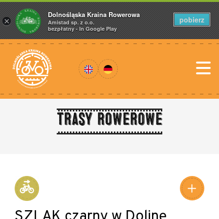
Dolnośląska Kraina Rowerowa
pobierz
×
Amistad sp. z o.o.
bezpłatny - In Google Play
Trasy rowerowe
SZLAK czarny w Dolinę