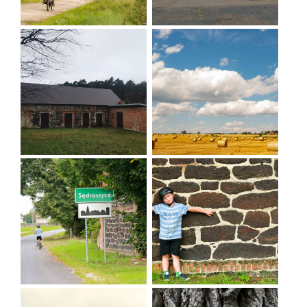
- Wąbnice - Wierzchowice - Krośnice.
Dawna strażnica graniczna w Sędraszycach, obecnie budynek mieszkalny.