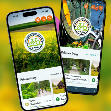
miejscu kultów pogańskich. Obecna świątynia jest
otoczona "sobotami" a wewnątrz zachowało się
wczesnobarokowe wyposażenie. Naprzeciw kościoła
ruiny pałacu dawnych właścicieli Trzebicka -
Bockelbergów, niestety można oglądać jedynie z
ulicy, gdyż stan techniczny grozi zawaleniem.
Nowe Grodzisko
-
ślady zamku
Hochbergów
zniszczonego podczas wojny 7-letniej (po lewej,
zaraz za mostem na Baryczy, należy się dobrze
przyjżeć, ponieważ o dawnym zamku nie informują
żadne tabliczki, w zadrzewieniach widoczne jest
jedynie lekkie wzniesienie i umocnienia ziemne).
Stawno
- wioska rybacka, którą zamieszkują
pracownicy Stawów Milickich SA. W głębi widoczne