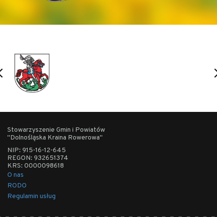
potężne ceglane spichlerze. Ze stawna do Nowego
Grodziska prowadzi bardzo popularna trasa pieszo-
rowerowa, zwana "groblą", z tablicami
edukacyjnymi i stanowiskami do obserwacji
ptaków, które mieszkają na stawach znajdujących
się po obu stronach grobli.
Stowarzyszenie Gmin i Powiatów
"Dolnośląska Kraina Rowerowa"
NIP: 915-16-12-645
REGON: 932651374
KRS: 0000098618
O nas
RODO
Regulamin usług