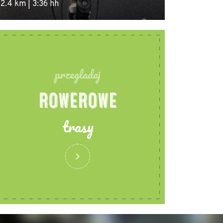
2.4 km | 3:36 hh
46.1 km | 6:55
przegladaj
ROWEROWE
trasy