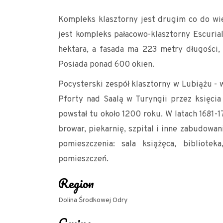
Kompleks klasztorny jest drugim co do wi
jest kompleks pałacowo-klasztorny Escurial
hektara, a fasada ma 223 metry długości,
Posiada ponad 600 okien.
Pocysterski zespół klasztorny w Lubiążu - w
Pforty nad Saalą w Turyngii przez księci
powstał tu około 1200 roku. W latach 1681-1
browar, piekarnię, szpital i inne zabudowa
pomieszczenia: sala książęca, bibliote
pomieszczeń.
Region
Dolina Środkowej Odry