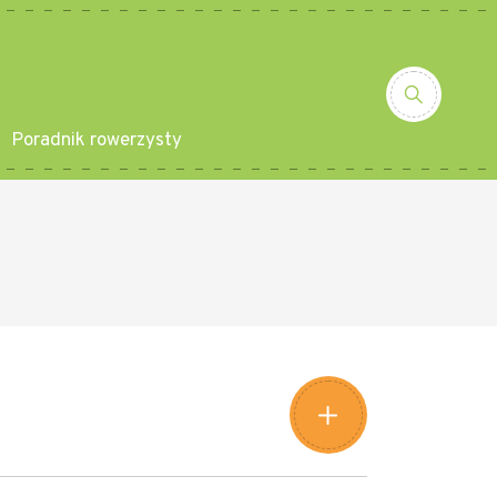
Poradnik rowerzysty
Leaflet
|
©
Amistad
©
OpenStreetMap
contributors
+
−