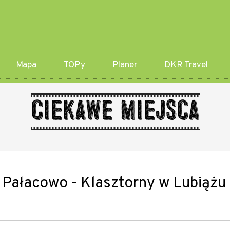
Mapa
TOPy
Planer
DKR Travel
Ciekawe miejsca
 Pałacowo - Klasztorny w Lubiążu