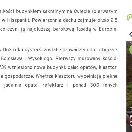
elkości budynkiem sakralnym na świecie (pierwszym
P
 w Hiszpanii). Powierzchnia dachu zajmuje około 2,5
 co czyni ją najdłuższą barokową fasadą w Europie.
 1163 roku cystersi zostali sprowadzeni do Lubiąża z
a Bolesława I Wysokiego. Pierwszy murowany kościół
739 wzniesiono nowe budynki: pałac opatów, klasztor,
nia gospodarcze. Wnętrza klasztoru wypełniają piękne
ka, jadalnia opata, refektarz i ponad 300 innych