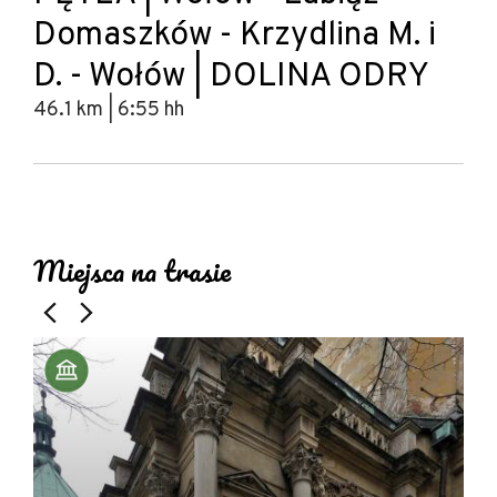
Domaszków - Krzydlina M. i
D. - Wołów | DOLINA ODRY
46.1 km | 6:55 hh
Leaflet
|
© Amistad
© OpenStreetMap contributors
+
Miejsca na trasie
−