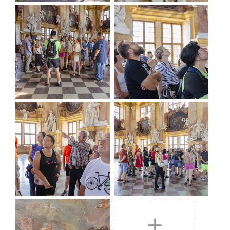
Zagroda edukacyjna w Miejscu Przyjaznym Rowerzystom -
Pasiece Zuzia w Domaszkowie, fot. Marta Kamińska
Po odpoczynku trasa wiedzie w stronę
Krzydliny