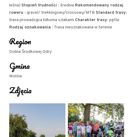
leśna)
Stopień trudności
: średnia
Rekomendowany rodzaj
największe opactwo cysterskie w Europie.
roweru
: gravel/ trekkingowy/crossowy/MTB
Standard trasy
:
Zwiedzenie obiektu z przewodnikiem to spora
trasa prowadząca kilkoma szlakami
Charakter trasy
: pętla
dawka bardzo cennej wiedzy. Po zakończonym
Rodzaj oznakowania
: Trasa nieoznakowana w terenie
zwiedzaniu można też wpaść na smaczną przekąskę
Region
do położonej w pobliżu
Karczmy Cysterskiej.
Dolina Środkowej Odry
Gmina
Wołów
Zdjęcia