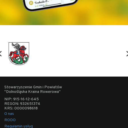
trasa nie jest trudna, choć po drodze napotkamy na
kilka niegroźnych podjazdów. Profil wysokościowy
trasy można zobaczyć poniżej.
Stowarzyszenie Gmin i Powiatów
"Dolnośląska Kraina Rowerowa"
NIP: 915-16-12-645
REGON: 932651374
KRS: 0000098618
O nas
RODO
Regulamin usług