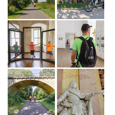
Brama główna do zespołu pocysterskiego w Lubiążu, wewnątrz
Karczma Cysterska, fot. Marta Kamińska
Z Lubiąża trasa prowadzi w kierunku Domaszkowa,
gdzie warto odwiedzić
Pasiekę Zuzia
(to miejsce
jest certyfikowane jako Miejsce Przyjazne
Rowerzystom - miejsce wypoczynku i edukacji
pszczelarskiej, można też zorganizować tu piknik -
wcześniej należy uzgodnić wszystko z
właścicielami) oraz Bar Zacisze - praktycznie
jedyny w okolicy lokal gastronomiczny, gdzie można
bardzo smacznie i w rozsądnych cenach zjeść
posiłek.