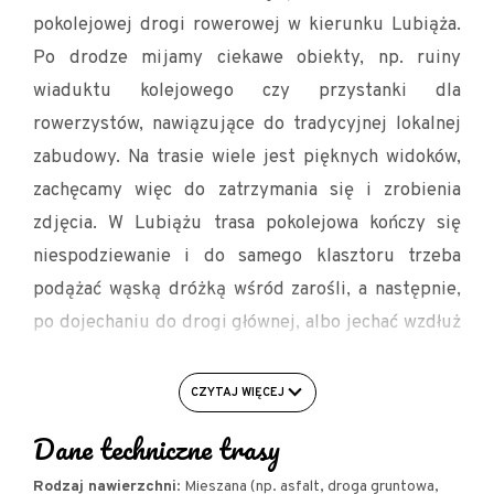
pokolejowej drogi rowerowej w kierunku Lubiąża.
Po drodze mijamy ciekawe obiekty, np. ruiny
wiaduktu kolejowego czy przystanki dla
rowerzystów, nawiązujące do tradycyjnej lokalnej
zabudowy. Na trasie wiele jest pięknych widoków,
zachęcamy więc do zatrzymania się i zrobienia
zdjęcia. W Lubiążu trasa pokolejowa kończy się
niespodziewanie i do samego klasztoru trzeba
podążać wąską dróżką wśród zarośli, a następnie,
po dojechaniu do drogi głównej, albo jechać wzdłuż
Odry (w lewo), albo drogą wojewódzką (w prawo).
Trasa nie jest dobrze oznakowana, więc warto
CZYTAJ WIĘCEJ
zachować czujność.
Lubiąż
to pierwszy z obiektów,
Dane techniczne trasy
w których należy zrobić postój i poświęcić trochę
czasu na zwiedzanie tego obiektu - jest to
Rodzaj nawierzchni
: Mieszana (np. asfalt, droga gruntowa,