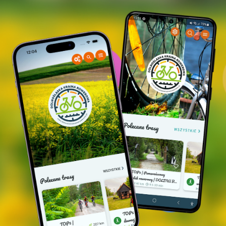
Jedna z 16 rzeźbionych ławeczek na trasie Ścieżki Turystycznej w
Krzydlinie Małej, fot. Marta Kamińska
Z Krzydliny wracamy na pokolejową drogę
rowerową, która prowadzi nas do mety. Trasę
polecamy na indywiudalne, jak i rodzinne wyprawy.
Dystans jest idealny na całodzienny wypad. Sama