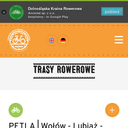
Dolnośląska Kraina Rowerowa
pobierz
×
Amistad sp. z o.o.
bezpłatny - In Google Play
Trasy rowerowe
PĘTLA | Wołów - Lubiąż -