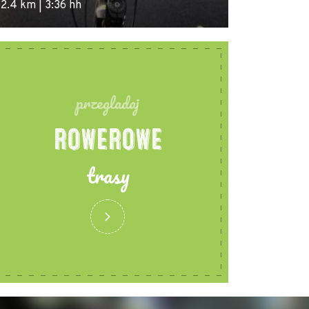
2.4 km | 3:36 hh
46.1 km | 6:55
przegladaj
ROWEROWE
trasy