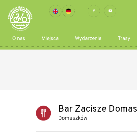
O nas
Miejsca
Wydarzenia
Trasy
Bar Zacisze Doma
Domaszków