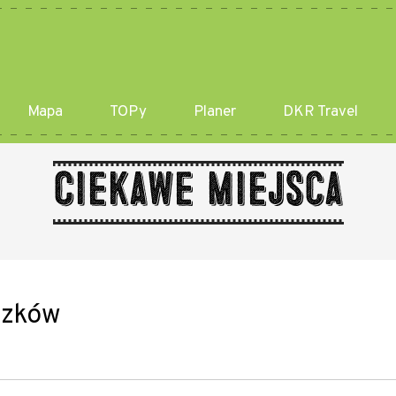
Mapa
TOPy
Planer
DKR Travel
Ciekawe miejsca
szków