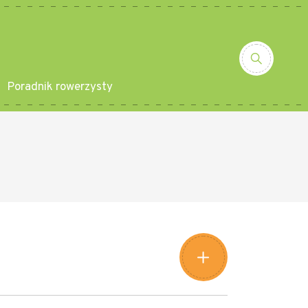
Poradnik rowerzysty
Leaflet
|
©
Amistad
©
OpenStreetMap
contributors
+
−