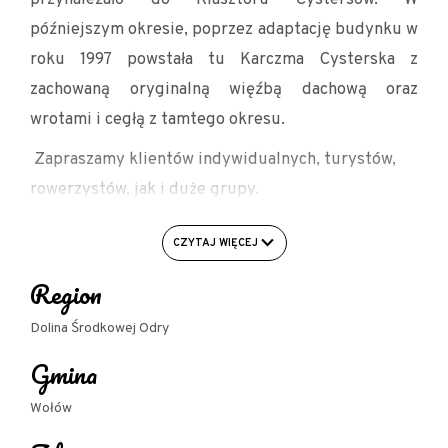
późniejszym okresie, poprzez adaptację budynku w
roku 1997 powstała tu Karczma Cysterska z
zachowaną oryginalną więźbą dachową oraz
wrotami i cegłą z tamtego okresu.
Zapraszamy klientów indywidualnych, turystów,
rowerzystów, jak i duże grupy.
W ofercie Restauracji jest specjalnie opracowane
CZYTAJ WIĘCEJ
menu oraz ceny dla:
Region
- zorganizowanych grup turystycznych polskich i
zagranicznych do 50 osób,
Dolina Środkowej Odry
Gmina
- wycieczek szkolnych,
- firm.
Wołów