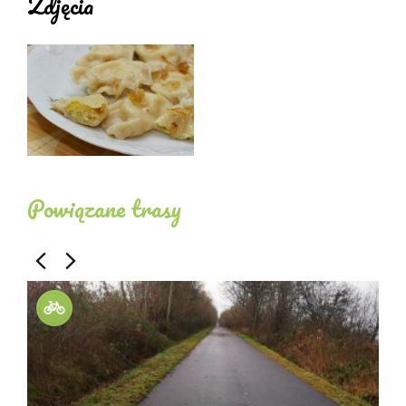
Zdjęcia
Organizujemy również:
- spotkana biznesowe,
- imprezy okolicznościowe,
- imprezy integracyjne,
- wesela,
- chrzciny,
Powiązane trasy
- catering dla grup zorganizowanych i dla firm na
terenie pocysterskiego kompleksu klasztornego,
Ponadto, zapraszamy również do współpracy biura
turystyczne, szkoły i firmy a dla stałych klientów
oferujemy korzystne rabaty.
Na życzenie klienta gwarantujemy:
- salę na 50 osób,