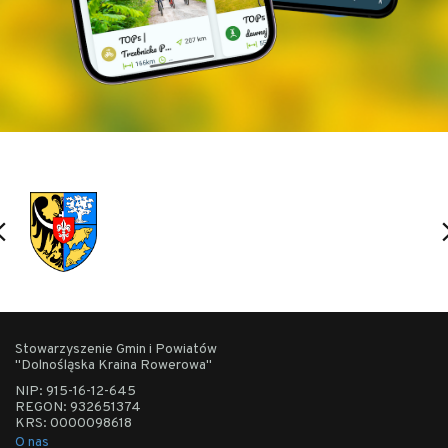
Stowarzyszenie Gmin i Powiatów
"Dolnośląska Kraina Rowerowa"
NIP: 915-16-12-645
REGON: 932651374
KRS: 0000098618
O nas