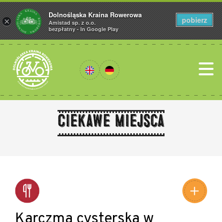
Dolnośląska Kraina Rowerowa
pobierz
×
Amistad sp. z o.o.
bezpłatny - In Google Play
Ciekawe miejsca
Leaflet
|
©
Amistad
©
OpenStreetMap
contributors
Karczma cysterska w