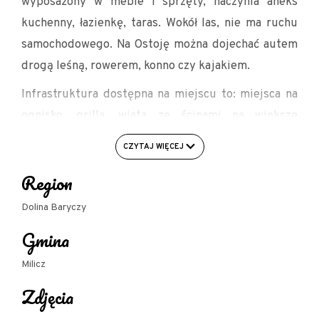
wyposażony w meble i sprzęty, naczynia aneks
kuchenny, łazienkę, taras. Wokół las, nie ma ruchu
samochodowego. Na Ostoję można dojechać autem
drogą leśną, rowerem, konno czy kajakiem.
Infrastruktura dostępna na miejscu to: miejsca na
ognisko, grilla, wiata ze ścinami na większe
imprezy, w sezonie działa smażalnia ryb.
CZYTAJ WIĘCEJ
Region
Dolina Baryczy
Gmina
Milicz
Zdjęcia