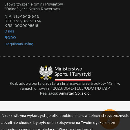
Stowarzyszenie Gmin i Powiatów
"Dolnośląska Kraina Rowerowa"
NIP: 915-16-12-645
REGON: 932651374
KRS: 0000098618
O nas
RODO
Regulamin usług
Rozbudowa portalu została sfinansowana ze środków MSiT w
ramach umowy nr 2023/0041/1105/UDOT/DT/BP
Realizacja:
Amistad Sp. z o.o.
Nasza witryna wykorzystuje pliki cookies, m.in. w celach statystycznych.
Jeżeli nie chcesz, by były one zapisywane na Twoim dysku zmień
ustawienia swojej przeglądarki.
Więcej na ten temat...