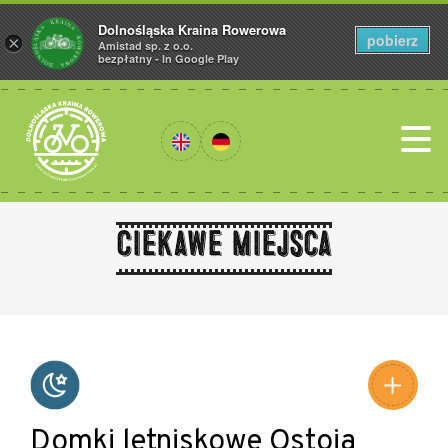
Dolnośląska Kraina Rowerowa
pobierz
×
Amistad sp. z o.o.
bezpłatny - In Google Play
Ciekawe miejsca
Leaflet
|
©
Amistad
©
OpenStreetMap
contributors
Domki letniskowe Ostoja