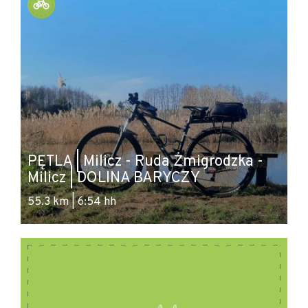
PĘTLA | Milicz - Ruda Żmigrodzka -
S
Milicz | DOLINA BARYCZY
D
55.3 km | 6:54 hh
28