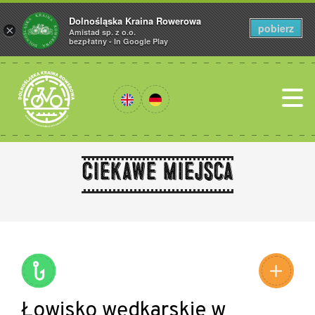
Dolnośląska Kraina Rowerowa
pobierz
×
Amistad sp. z o.o.
bezpłatny - In Google Play
Ciekawe miejsca
Leaflet
|
©
Amistad
©
OpenStreetMap
contributors
Łowisko wędkarskie w