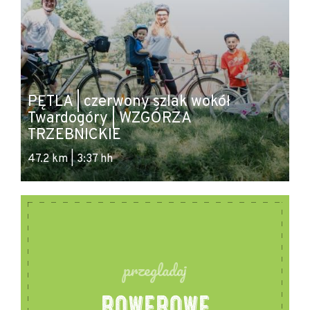
PĘTLA | czerwony szlak wokół
Twardogóry | WZGÓRZA
TRZEBNICKIE
47.2 km | 3:37 hh
przegladaj
ROWEROWE