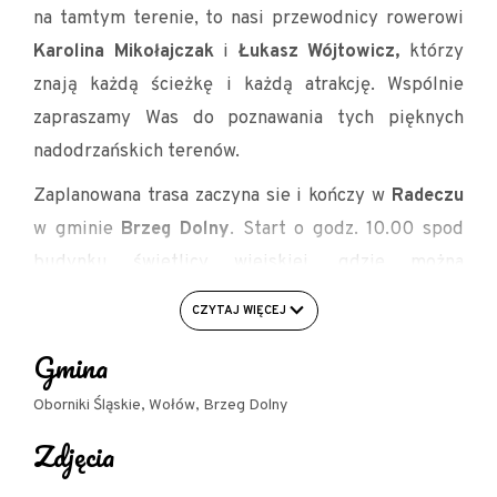
na tamtym terenie, to nasi przewodnicy rowerowi
Karolina Mikołajczak
i
Łukasz Wójtowicz,
którzy
znają każdą ścieżkę i każdą atrakcję. Wspólnie
zapraszamy Was do poznawania tych pięknych
nadodrzańskich terenów.
Zaplanowana trasa zaczyna sie i kończy w
Radeczu
w gminie
Brzeg Dolny
. Start o godz. 10.00 spod
budynku świetlicy wiejskiej, gdzie można
bezpiecznie zaparkować samochód i udać się na ok.
CZYTAJ WIĘCEJ
40 - kilometrową
wycieczkę rowerową z
Gmina
przewodnikiem. Ze względu na różnorodne
nawierzchni na trasie najlepszym wyborem są
Oborniki Śląskie, Wołów, Brzeg Dolny
rowery crossowe, trekkingowe, gravele, MTB. Na
Zdjęcia
trasie znajduje się kilka niegroźnych podjazdów.
Zapraszamy uczestników 12+. Zakończenie ok.