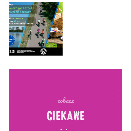
16.00. Po powrocie, na uczestników będzie czekał
zasłużony poczęstunek.
zobacz
CIEKAWE