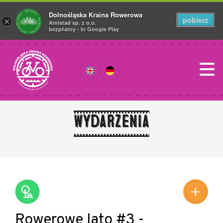
Dolnośląska Kraina Rowerowa
pobierz
×
Amistad sp. z o.o.
bezpłatny - In Google Play
Wydarzenia
Leaflet
|
©
Amistad
©
OpenStreetMap
contributors
Rowerowe lato #3 -