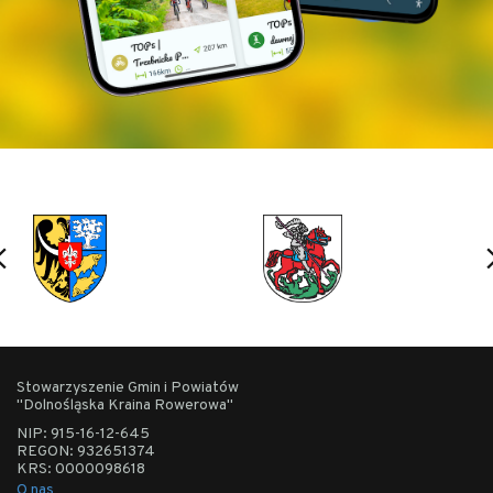
Zapewniamy kameralną grupa do 30 osób. Dzieci w
fotelikach bez opłat i nie są wliczane do puli 30
dostępnych miejsc. Po wycieczce relacja zdjęciowa
w mediach społecznościowych.
ZAPRASZAMY do udziału! Z nami zobaczysz
więcej.
ZAPRASZAMY DO UDZIAŁU w ROWEROWE LATO
Stowarzyszenie Gmin i Powiatów
"Dolnośląska Kraina Rowerowa"
2025
NIP: 915-16-12-645
REGON: 932651374
KRS: 0000098618
O nas