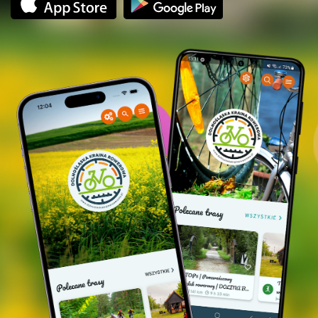
młodzież szkolna. Należy wypełnić i wysłać
zgłoszenie online poprzez kliknęcie "zarezerwuj
teraz". Przelewu natychmiastowego można dokonać
bezpośrednio po zgłoszeniu. Jeśli później, to
przelewem tradycyjnym na poniższe dane.
Rezerwacje nie opłacone będą po 48 godz.
anulowane.
Stowarzyszenie Gmin i Powiatów "Dolnośląska
Kraina Rowerowa"
55-140 Żmigród, ul. Poznańska 8/6
42 9598 0007 0018 0513 2000 0001
W opisie przelewu tradycyjnego należy podać
nazwiska zgłaszanych uczestników oraz zaznaczyć
osoby, którym przysługuje zniżka (w wieku 12-18).