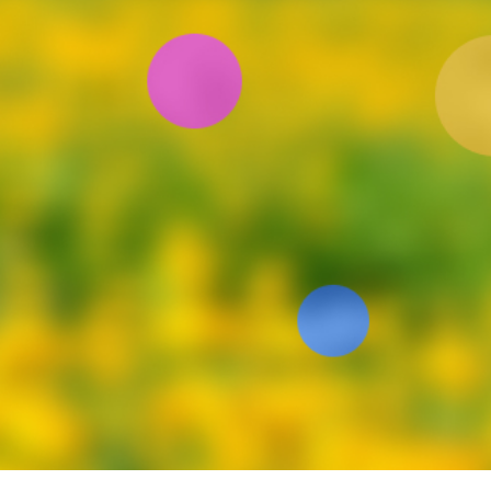
Uczestnicy są zobowiązani do zapoznania si
Wszyscy zgłaszający się mają obowiązek pr
się do poleceń przewodnika.
Uczestnicy są zobowiązani do posiadania sp
grupowy w tempie min. 17 km/h.