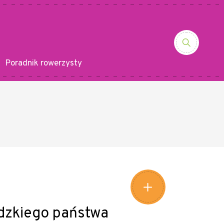
Poradnik rowerzysty
Leaflet
|
©
Amistad
©
OpenStreetMap
contributors
+
−
dzkiego państwa