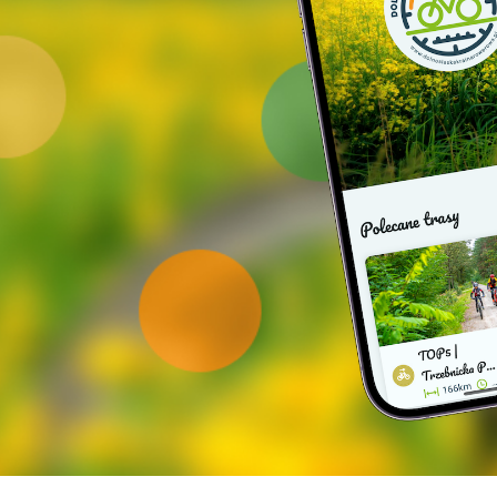
ę z
REGULAMINEM WYCIECZEK
.
zestrzegać zasad ruchu drogowego oraz dostosować
rawnego roweru i kondycji umożliwiającej przejazd