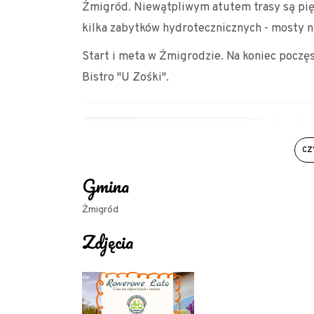
Żmigród. Niewątpliwym atutem trasy są pięk
kilka zabytków hydrotecznicznych - mosty na
Start i meta w Żmigrodzie. Na koniec pocz
Bistro "U Zośki".
CZ
Gmina
Żmigród
Zdjęcia