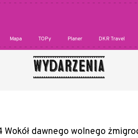
Mapa
TOPy
Planer
DKR Travel
Wydarzenia
4 Wokół dawnego wolnego żmigro