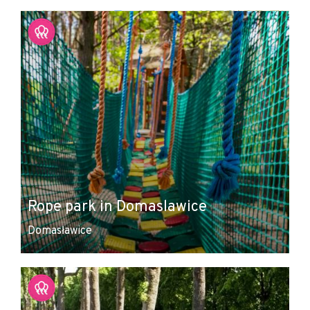
+
−
Rope park in Domaslawice
Domasławice