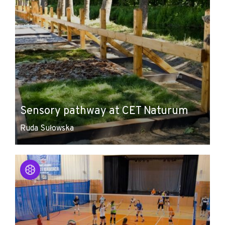
Sensory pathway at CET Naturum
Ruda Sułowska
Leaflet
|
© Amistad
© OpenStreetMap contributors