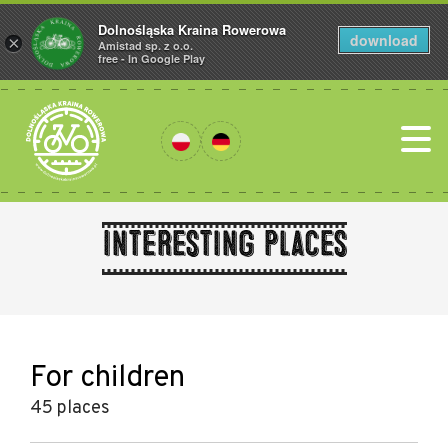
Dolnośląska Kraina Rowerowa
download
×
Amistad sp. z o.o.
free - In Google Play
Interesting places
For children
45 places