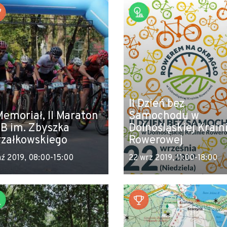
II Dzień bez
Memoriał, II Maraton
Samochodu w
B im. Zbyszka
Dolnośląskiej Krain
rzałkowskiego
Rowerowej
aź 2019, 08:00-15:00
22 wrz 2019, 11:00-18:00