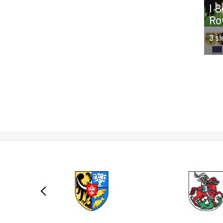
I 
Ro
3 si