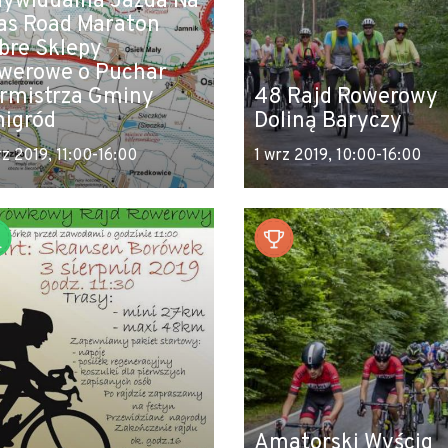
dywidualna Jazda Na
as Road Maraton
bre Sklepy
werowe o Puchar
rmistrza Gminy
48 Rajd Rowerowy
igród
Doliną Baryczy
rz 2019, 11:00-16:00
1 wrz 2019, 10:00-16:00
Amatorski Wyścig