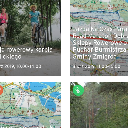
Jazda Na Czas Par
Road Maraton Dobr
Sklepy Rowerowe o
jd rowerowy karpia
Puchar Burmistrza
lickiego
Gminy Żmigród
rz 2019, 10:00-14:00
8 wrz 2019, 11:00-15:00