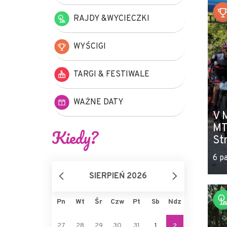
RAJDY &WYCIECZKI
WYŚCIGI
TARGI & FESTIWALE
WAŻNE DATY
V 
MT
Kiedy?
St
6 p
SIERPIEŃ 2026
Pn
Wt
Śr
Czw
Pt
Sb
Ndz
27
28
29
30
31
1
2