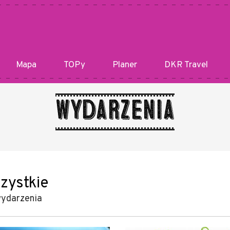
Mapa
TOPy
Planer
DKR Travel
Wydarzenia
zystkie
ydarzenia