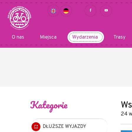
O nas
Miejsca
Wydarzenia
Trasy
Kategorie
Ws
24 w
DŁUŻSZE WYJAZDY