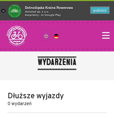
Dolnośląska Kraina Rowerowa
pobierz
×
Amistad sp. z o.o.
bezpłatny - In Google Play
Wydarzenia
Dłuższe wyjazdy
0 wydarzeń