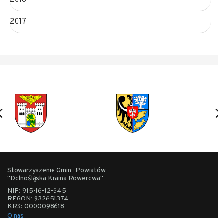
2018
2017
Stowarzyszenie Gmin i Powiatów
"Dolnośląska Kraina Rowerowa"
NIP: 915-16-12-645
REGON: 932651374
KRS: 0000098618
O nas