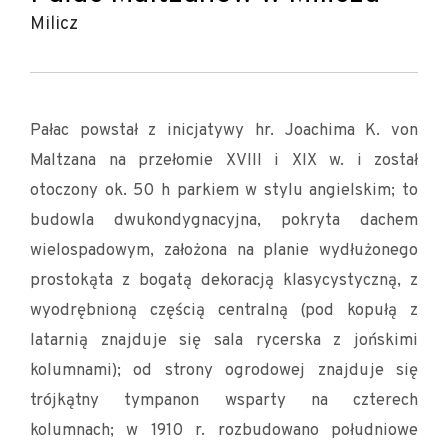
Milicz
Pałac powstał z inicjatywy hr. Joachima K. von
Maltzana na przełomie XVIII i XIX w. i został
otoczony ok. 50 h parkiem w stylu angielskim; to
budowla dwukondygnacyjna, pokryta dachem
wielospadowym, założona na planie wydłużonego
prostokąta z bogatą dekoracją klasycystyczną, z
wyodrębnioną częścią centralną (pod kopułą z
latarnią znajduje się sala rycerska z jońskimi
kolumnami); od strony ogrodowej znajduje się
trójkątny tympanon wsparty na czterech
kolumnach; w 1910 r. rozbudowano południowe