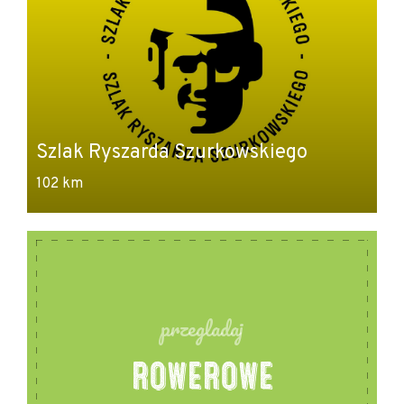
P
N
Szlak Ryszarda Szurkowskiego
Z
102 km
64
przegladaj
ROWEROWE