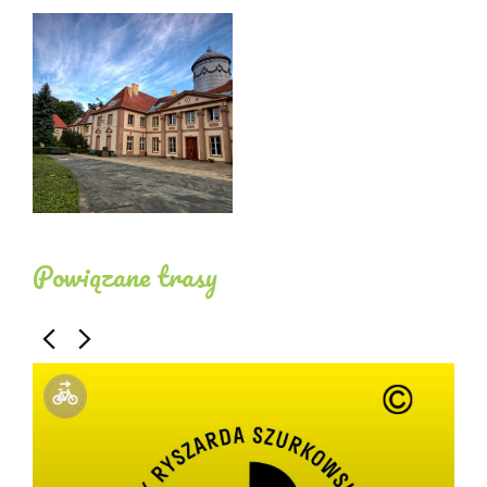
Pałac nie ucierpiał w czasie wojny. Obecnie znajduje
się w nim Technikum Leśne. Raz do roku
organizowane jest wspólne zwierdzanie. Teren
pałacu jest dostępny do zwiedzania.
Powiązane trasy