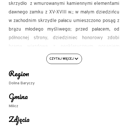
skrzydło z wmurowanymi kamiennymi elementami
dawnego zamku z XV-XVIII w.; w małym dziedzińcu
w zachodnim skrzydle pałacu umieszczono posąg z
brązu młodego myśliwego; przed pałacem, od
północnej strony, dziedziniec honorowy zdobi
brama wjazdowa z neoklasycznym posągiem
przedstawiającym nimfę Dafne po wyjściu z
CZYTAJ WIĘCEJ
kąpieli, oraz secesyjna fontanna ozdobiona
Region
płaskorzeźbami z 1910 r., dalej dwa posągi koni
umieszczone na cokołach oraz posąg
Dolina Baryczy
odpoczywającego pięściarza - kopia antycznej
Gmina
rzeźby; do pałacu prowadziła Brama Pokoju, z
której zachowała się rzeźba zwycięskiego lwa,
Milicz
upamiętniająca wizytę w 1813 r. cara Rosji
Zdjęcia
Aleksandra I.