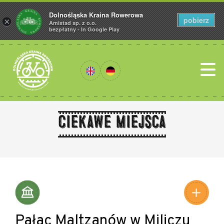
Dolnośląska Kraina Rowerowa
pobierz
×
Amistad sp. z o.o.
bezpłatny - In Google Play
Ciekawe miejsca
Leaflet
|
©
Amistad
©
OpenStreetMap
contributors
Pałac Maltzanów w Miliczu