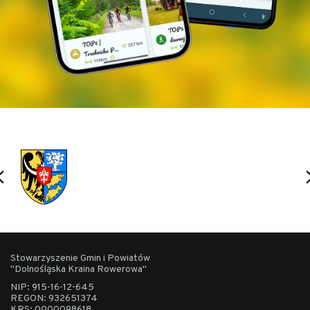
Stowarzyszenie Gmin i Powiatów
"Dolnośląska Kraina Rowerowa"
NIP: 915-16-12-645
REGON: 932651374
KRS: 0000098618