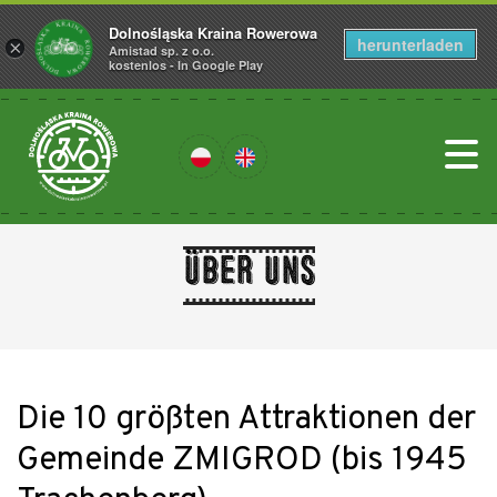
Dolnośląska Kraina Rowerowa
herunterladen
×
Amistad sp. z o.o.
kostenlos - In Google Play
über uns
Die 10 größten Attraktionen der
Gemeinde ZMIGROD (bis 1945