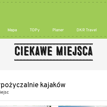
Mapa
TOPy
Planer
DKR Travel
Ciekawe miejsca
pożyczalnie kajaków
iejsc