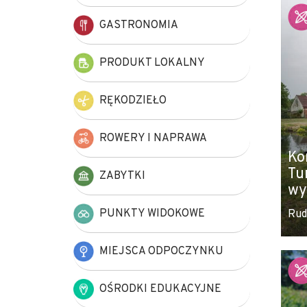
+
GASTRONOMIA
−
PRODUKT LOKALNY
RĘKODZIEŁO
ROWERY I NAPRAWA
Ko
Tu
ZABYTKI
wy
PUNKTY WIDOKOWE
Rud
MIEJSCA ODPOCZYNKU
OŚRODKI EDUKACYJNE