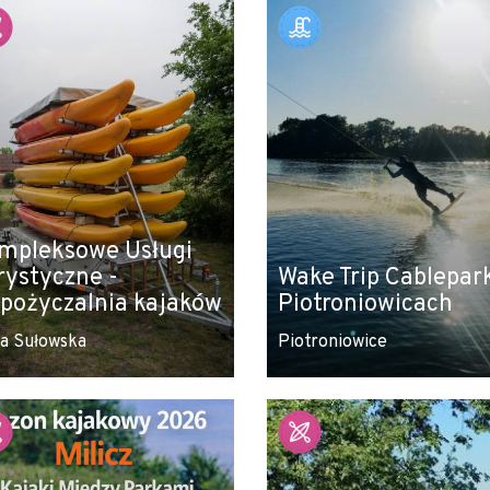
mpleksowe Usługi
rystyczne -
Wake Trip Cablepar
pożyczalnia kajaków
Piotroniowicach
a Sułowska
Piotroniowice