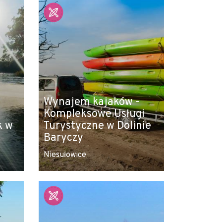
Wynajem kajaków -
Kompleksowe Usługi
k w
Turystyczne w Dolinie
Baryczy
Niesułowice