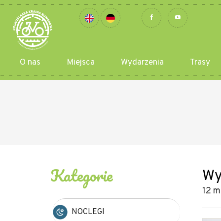
O nas
Miejsca
Wydarzenia
Trasy
Kategorie
Wy
12 m
NOCLEGI