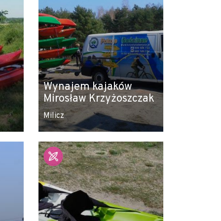
Wynajem kajaków
Mirosław Krzyżoszczak
Milicz
Leaflet
|
© Amistad
© OpenStreetMap contributors