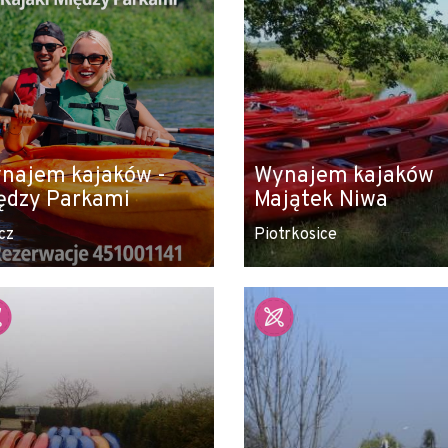
najem kajaków -
Wynajem kajaków
ędzy Parkami
Majątek Niwa
cz
Piotrkosice