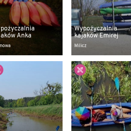
pożyczalnia
Wypożyczalnia
jaków Anka
kajaków Emirej
nowa
Milicz