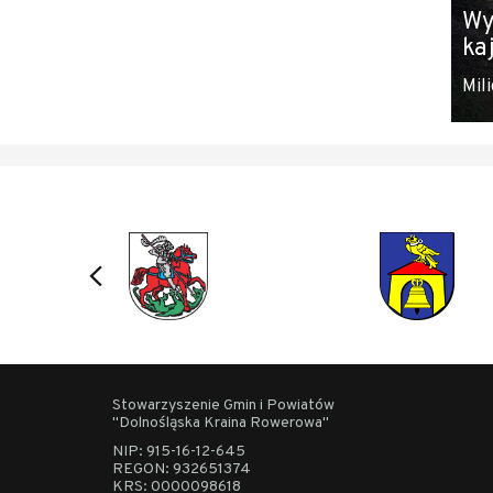
Wy
ka
Mili
Stowarzyszenie Gmin i Powiatów
"Dolnośląska Kraina Rowerowa"
NIP: 915-16-12-645
REGON: 932651374
KRS: 0000098618