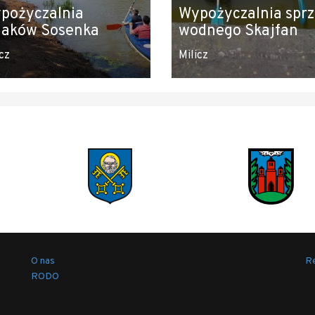
pożyczalnia
Wypożyczalnia sprz
jaków Sosenka
wodnego Skajfan
cz
Milicz
O nas
Re
RODO