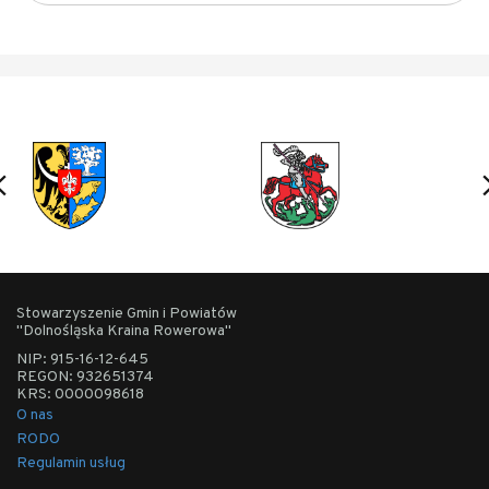
Stowarzyszenie Gmin i Powiatów
"Dolnośląska Kraina Rowerowa"
NIP: 915-16-12-645
REGON: 932651374
KRS: 0000098618
O nas
RODO
Regulamin usług