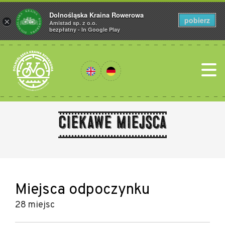
Dolnośląska Kraina Rowerowa
pobierz
×
Amistad sp. z o.o.
bezpłatny - In Google Play
Ciekawe miejsca
Miejsca odpoczynku
28 miejsc